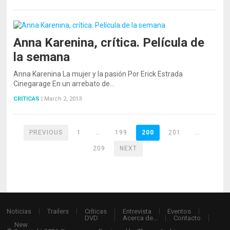
Anna Karenina, crítica. Película de
la semana
Anna Karenina La mujer y la pasión Por Erick Estrada
Cinegarage En un arrebato de…
CRÍTICAS
|
March 2, 2013
PREVIOUS
1
…
199
200
201
…
209
NEXT
Noticias
Trailers
Críticas
Entrevista
Eventos
DVD
Acerca de…
Contacto
New