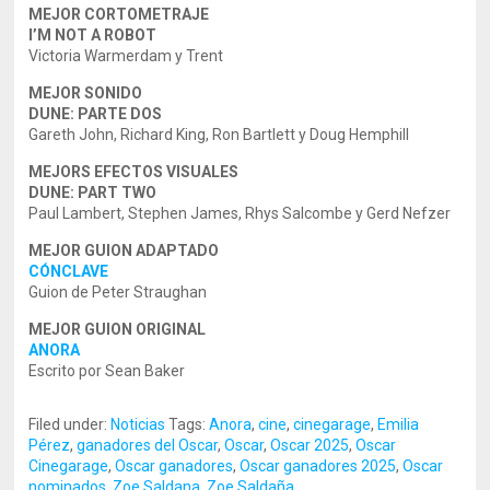
MEJOR CORTOMETRAJE
I’M NOT A ROBOT
Victoria Warmerdam y Trent
MEJOR SONIDO
DUNE: PARTE DOS
Gareth John, Richard King, Ron Bartlett y Doug Hemphill
MEJORS EFECTOS VISUALES
DUNE: PART TWO
Paul Lambert, Stephen James, Rhys Salcombe y Gerd Nefzer
MEJOR GUION ADAPTADO
CÓNCLAVE
Guion de Peter Straughan
MEJOR GUION ORIGINAL
ANORA
Escrito por Sean Baker
Filed under:
Noticias
Tags:
Anora
,
cine
,
cinegarage
,
Emilia
Pérez
,
ganadores del Oscar
,
Oscar
,
Oscar 2025
,
Oscar
Cinegarage
,
Oscar ganadores
,
Oscar ganadores 2025
,
Oscar
nominados
,
Zoe Saldana
,
Zoe Saldaña