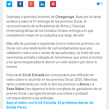
0
Twitter
Facebook
Google+
LinkedIn
Pinterest
Queridas y queridos lectores de
Cinegarage
. Ayer por la tarde
se llevó a cabo la 97 entrega de los premios Oscar, el
reconocimiento de la Academia de Artes y Ciencias
Cinematográficas de los Estados Unidos entrega a lo que
considera lo mejor en su industria a lo largo del año.
Más allá de justicias e injusticias (como todos los premios, los
Oscar con una celebración de comunidad antes que una
validación real a una o varias de las películas), se trató de una
ceremonia extraña rodeada de fenómenos que entre el morbo
y los giros inesperados le dieron un color bizarro por decir lo
menos.
Esta tarde
Erick Estrada
les comunicará una reflexión en
video sobre lo ocurrido en los premios Oscar 2025. Mientras
tanto (celebrando por todo lo alto los premios a
Anora
y a
Sean Baker
) les dejamos la lista completa de ganadores de un
premio Oscar. Las ligas les llevan a la crítica o podcast
correspondiente a las películas.
Aquí el video con Erick Estrada: El problema detrás de
Emilia Pérez.