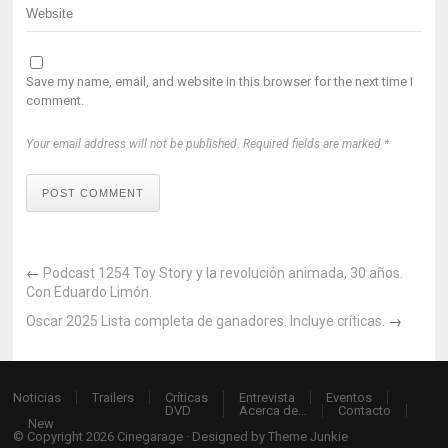
Save my name, email, and website in this browser for the next time I
comment.
Your email address will not be published. Required fields are marked *
POST COMMENT
←
Podcast 1254 Toy Story y la revolución animada, 30 años.
Con Eduardo Limón.
Oscar 2025 Lista completa de ganadores. Incluye críticas.
→
Noticias
Trailers
Críticas
Entrevista
Eventos
DVD
Acerca de…
Contacto
New
© Copyright 2026
Cinegarage
· Designed by
Theme Junkie