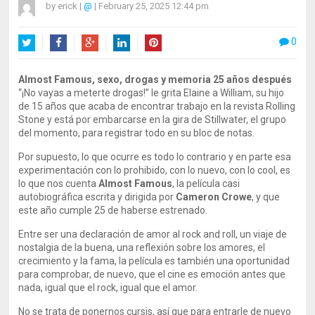
by
erick
|
@
|
February 25, 2025 12:44 pm
0
Twitter
Facebook
Google+
LinkedIn
Pinterest
Almost Famous, sexo, drogas y memoria 25 años después
“¡No vayas a meterte drogas!” le grita Elaine a William, su hijo
de 15 años que acaba de encontrar trabajo en la revista Rolling
Stone y está por embarcarse en la gira de Stillwater, el grupo
del momento, para registrar todo en su bloc de notas.
Por supuesto, lo que ocurre es todo lo contrario y en parte esa
experimentación con lo prohibido, con lo nuevo, con lo cool, es
lo que nos cuenta
Almost Famous
, la película casi
autobiográfica escrita y dirigida por
Cameron Crowe
, y que
este año cumple 25 de haberse estrenado.
Entre ser una declaración de amor al rock and roll, un viaje de
nostalgia de la buena, una reflexión sobre los amores, el
crecimiento y la fama, la película es también una oportunidad
para comprobar, de nuevo, que el cine es emoción antes que
nada, igual que el rock, igual que el amor.
No se trata de ponernos cursis, así que para entrarle de nuevo