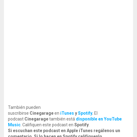
También pueden
suscribirse
Cinegarage
en
iTunes
y
Spotify
.
El
podcast
Cinegarage
también está
disponible en YouTube
Music
. Califiquen este podcast en
Spotify
.
Si escuchan este podcast en Apple iTunes regálenos un
comentario. Si lo hacen en Spotify califíquenlo
.