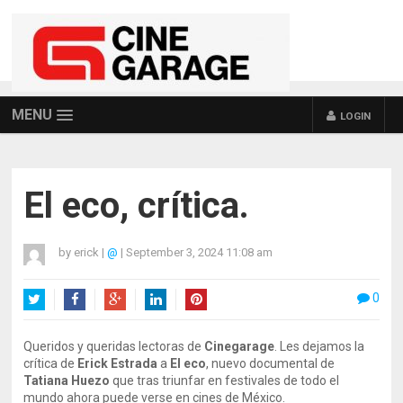
MENU
LOGIN
El eco, crítica.
by
erick
|
@
|
September 3, 2024 11:08 am
0
Twitter
Facebook
Google+
LinkedIn
Pinterest
Queridos y queridas lectoras de
Cinegarage
. Les dejamos la
crítica de
Erick Estrada
a
El eco
, nuevo documental de
Tatiana Huezo
que tras triunfar en festivales de todo el
mundo ahora puede verse en cines de México.