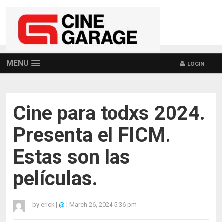
MENU
LOGIN
Cine para todxs 2024.
Presenta el FICM.
Estas son las
películas.
by
erick
|
@
|
March 26, 2024 5:36 pm