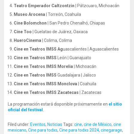
Teatro Emperador Caltzontzin
| Pátzcuaro, Michoacán
Museo Arocena
| Torreón, Coahuila
Cine Bolomchon
| San Pedro Chenalhó, Chiapas
Cine Too
| Guelatao de Juárez, Oaxaca
HueroCinema
| Colima, Colima
Cine en Teatros IMSS Ag
uascalientes | Aguascalientes
Cine en Teatros IMSS
León | Guanajuato
Cine en Teatros IMSS Morelia
| Michoacán
Cine en Teatros IMSS
Guadalajara | Jalisco
Cine en Teatros IMSS Monclova
| Coahuila
Cine en Teatros IMSS Zacatecas
| Zacatecas
La programación estará disponible próximamente en
el sitio
oficial del festival
.
Filed under:
Eventos
,
Noticias
Tags:
cine
,
cine de México
,
cine
mexicano
,
Cine para todxs
,
Cine para todxs 2024
,
cinegarage
,