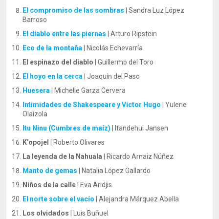
El compromiso de las sombras
| Sandra Luz López
Barroso
El diablo entre las piernas
| Arturo Ripstein
Eco de la montaña
| Nicolás Echevarría
El espinazo del diablo
| Guillermo del Toro
El hoyo en la cerca
| Joaquín del Paso
Huesera
| Michelle Garza Cervera
Intimidades de Shakespeare y Víctor Hugo
| Yulene
Olaizola
Itu Ninu (Cumbres de maíz)
| Itandehui Jansen
K’opojel |
Roberto Olivares
La leyenda de la Nahuala
| Ricardo Arnaiz Núñez
Manto de gemas
| Natalia López Gallardo
Niños de la calle
| Eva Aridjis
El norte sobre el vacío
| Alejandra Márquez Abella
Los olvidados
| Luis Buñuel