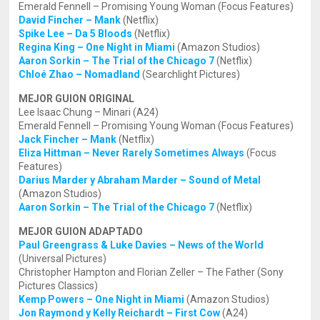
Emerald Fennell – Promising Young Woman (Focus Features)
David Fincher – Mank
(Netflix)
Spike Lee – Da 5 Bloods
(Netflix)
Regina King – One Night in Miami
(Amazon Studios)
Aaron Sorkin – The Trial of the Chicago 7
(Netflix)
Chloé Zhao – Nomadland
(Searchlight Pictures)
MEJOR GUION ORIGINAL
Lee Isaac Chung – Minari (A24)
Emerald Fennell – Promising Young Woman (Focus Features)
Jack Fincher – Mank
(Netflix)
Eliza Hittman – Never Rarely Sometimes Always
(Focus
Features)
Darius Marder y Abraham Marder – Sound of Metal
(Amazon Studios)
Aaron Sorkin – The Trial of the Chicago 7
(Netflix)
MEJOR GUION ADAPTADO
Paul Greengrass & Luke Davies – News of the World
(Universal Pictures)
Christopher Hampton and Florian Zeller – The Father (Sony
Pictures Classics)
Kemp Powers – One Night in Miami
(Amazon Studios)
Jon Raymond y Kelly Reichardt – First Cow
(A24)