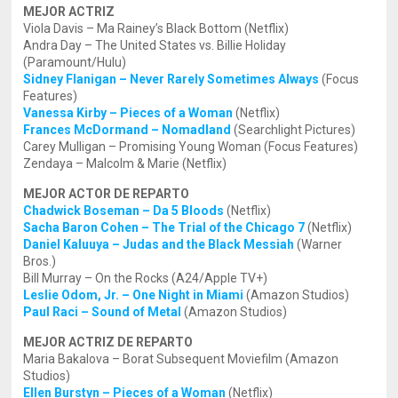
MEJOR ACTRIZ
Viola Davis – Ma Rainey’s Black Bottom (Netflix)
Andra Day – The United States vs. Billie Holiday
(Paramount/Hulu)
Sidney Flanigan – Never Rarely Sometimes Always
(Focus
Features)
Vanessa Kirby – Pieces of a Woman
(Netflix)
Frances McDormand – Nomadland
(Searchlight Pictures)
Carey Mulligan – Promising Young Woman (Focus Features)
Zendaya – Malcolm & Marie (Netflix)
MEJOR ACTOR DE REPARTO
Chadwick Boseman – Da 5 Bloods
(Netflix)
Sacha Baron Cohen – The Trial of the Chicago 7
(Netflix)
Daniel Kaluuya – Judas and the Black Messiah
(Warner
Bros.)
Bill Murray – On the Rocks (A24/Apple TV+)
Leslie Odom, Jr. – One Night in Miami
(Amazon Studios)
Paul Raci – Sound of Metal
(Amazon Studios)
MEJOR ACTRIZ DE REPARTO
Maria Bakalova – Borat Subsequent Moviefilm (Amazon
Studios)
Ellen Burstyn – Pieces of a Woman
(Netflix)