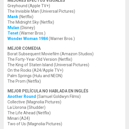
MEJORES EFECTOS VISUALES
Greyhound (Apple TV+)
The Invisible Man (Universal Pictures)
Mank
(Netflix)
The Midnight Sky (Netflix)
Mulan
(Disney)
Tenet
(Warner Bros.)
Wonder Woman 1984
(Warner Bros.)
MEJOR COMEDIA
Borat Subsequent Moviefilm (Amazon Studios)
The Forty-Year-Old Version (Netflix)
The King of Staten Island (Universal Pictures)
On the Rocks (A24/Apple TV+)
Palm Springs (Hulu and NEON)
The Prom (Netflix)
MEJOR PELÍCULA NO HABLADA EN INGLÉS
Another Round
(Samuel Goldwyn Films)
Collective (Magnolia Pictures)
La Llorona (Shudder)
The Life Ahead (Netflix)
Minari (A24)
Two of Us (Magnolia Pictures)