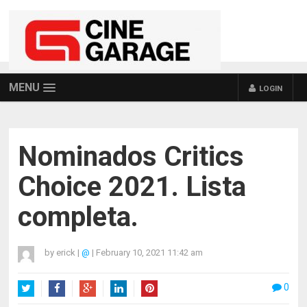
MENU
LOGIN
Nominados Critics
Choice 2021. Lista
completa.
by
erick
|
@
|
February 10, 2021 11:42 am
0
Twitter
Facebook
Google+
LinkedIn
Pinterest