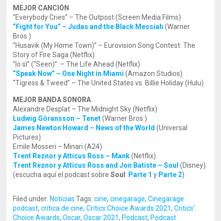
MEJOR CANCIÓN
“Everybody Cries” – The Outpost (Screen Media Films)
“Fight for You” – Judas and the Black Messiah
(Warner
Bros.)
“Husavik (My Home Town)” – Eurovision Song Contest: The
Story of Fire Saga (Netflix)
“Io sì” (“Seen)” – The Life Ahead (Netflix)
“Speak Now” – One Night in Miami
(Amazon Studios)
“Tigress & Tweed” – The United States vs. Billie Holiday (Hulu)
MEJOR BANDA SONORA
Alexandre Desplat – The Midnight Sky (Netflix)
Ludwig Göransson – Tenet
(Warner Bros.)
James Newton Howard – News of the World
(Universal
Pictures)
Emile Mosseri – Minari (A24)
Trent Reznor y Atticus Ross – Mank
(Netflix)
Trent Reznor y Atticus Ross and Jon Batiste – Soul
(Disney)
(escucha aquí el podcast sobre
Soul
:
Parte 1
y
Parte 2
)
Filed under:
Noticias
Tags:
cine
,
cinegarage
,
Cinegarage
podcast
,
crítica de cine
,
Critics Choice Awards 2021
,
Critics'
Choice Awards
,
Oscar
,
Oscar 2021
,
Podcast
,
Podcast