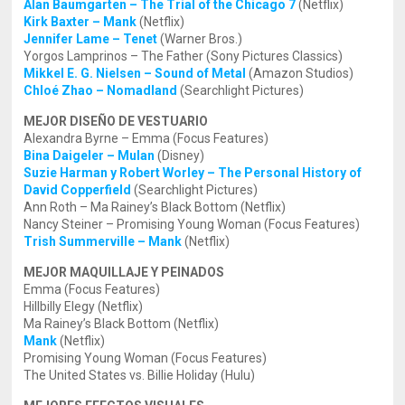
Alan Baumgarten – The Trial of the Chicago 7
(Netflix)
Kirk Baxter – Mank
(Netflix)
Jennifer Lame – Tenet
(Warner Bros.)
Yorgos Lamprinos – The Father (Sony Pictures Classics)
Mikkel E. G. Nielsen – Sound of Metal
(Amazon Studios)
Chloé Zhao – Nomadland
(Searchlight Pictures)
MEJOR DISEÑO DE VESTUARIO
Alexandra Byrne – Emma (Focus Features)
Bina Daigeler – Mulan
(Disney)
Suzie Harman y Robert Worley – The Personal History of
David Copperfield
(Searchlight Pictures)
Ann Roth – Ma Rainey’s Black Bottom (Netflix)
Nancy Steiner – Promising Young Woman (Focus Features)
Trish Summerville – Mank
(Netflix)
MEJOR MAQUILLAJE Y PEINADOS
Emma (Focus Features)
Hillbilly Elegy (Netflix)
Ma Rainey’s Black Bottom (Netflix)
Mank
(Netflix)
Promising Young Woman (Focus Features)
The United States vs. Billie Holiday (Hulu)