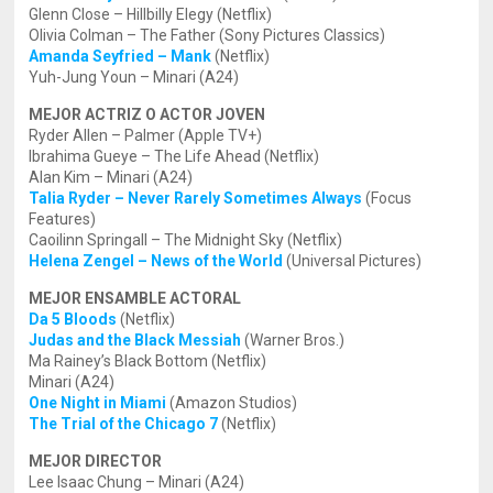
Glenn Close – Hillbilly Elegy (Netflix)
Olivia Colman – The Father (Sony Pictures Classics)
Amanda Seyfried – Mank
(Netflix)
Yuh-Jung Youn – Minari (A24)
MEJOR ACTRIZ O ACTOR JOVEN
Ryder Allen – Palmer (Apple TV+)
Ibrahima Gueye – The Life Ahead (Netflix)
Alan Kim – Minari (A24)
Talia Ryder – Never Rarely Sometimes Always
(Focus
Features)
Caoilinn Springall – The Midnight Sky (Netflix)
Helena Zengel – News of the World
(Universal Pictures)
MEJOR ENSAMBLE ACTORAL
Da 5 Bloods
(Netflix)
Judas and the Black Messiah
(Warner Bros.)
Ma Rainey’s Black Bottom (Netflix)
Minari (A24)
One Night in Miami
(Amazon Studios)
The Trial of the Chicago 7
(Netflix)
MEJOR DIRECTOR
Lee Isaac Chung – Minari (A24)