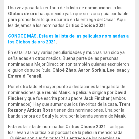
Una vez pasada la euforia de la lista de nominaciones a los
Globos de oro
ha aparecido ya la que sí es una guía confiable
para pronosticar lo que ocurrirá en la entrega del Oscar. Aquí
les dejamos a los nominados
Critics Choice 2021
.
CONOCE MÁS. Esta es la lista de las películas nominadas a
los Globos de oro 2021
.
En esta lista hay varias peculiaridades y muchas han sido ya
señaladas en otros medios. Buena parte de las personas
nominadas a Mejor Dirección son también quienes escribieron
el guion de su película:
Chloé Zhao
,
Aaron Sorkin
,
Lee Isaac
y
Emerald Fennell
.
Por el otro lado el mayor punto a destacar es la larga lista de
nominaciones que reunió
Mank
, la película dirigida por
David
Fincher
y que fue escrita por su padre
Jack Fincher
(ambos
nominados). Hay que sumar que los favoritos de la casa,
Trent
Reznor
y
Atticus Ross
tienen dos nominaciones. Una por la
banda sonora de
Soul
y la otra por la banda sonora de
Mank
.
Esta es la lista de nominados
Critics Choice 2021
. Las ligas
los llevan a la crítica o al podcast de la película mencionada.
¿Quiénes son sus favoritos? La entrega de los premios se