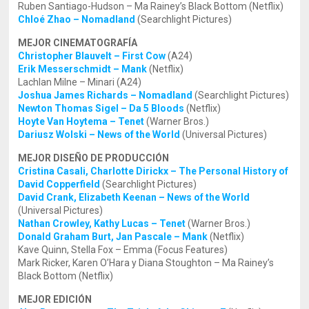
Ruben Santiago-Hudson – Ma Rainey’s Black Bottom (Netflix)
Chloé Zhao – Nomadland
(Searchlight Pictures)
MEJOR CINEMATOGRAFÍA
Christopher Blauvelt – First Cow
(A24)
Erik Messerschmidt – Mank
(Netflix)
Lachlan Milne – Minari (A24)
Joshua James Richards – Nomadland
(Searchlight Pictures)
Newton Thomas Sigel – Da 5 Bloods
(Netflix)
Hoyte Van Hoytema – Tenet
(Warner Bros.)
Dariusz Wolski – News of the World
(Universal Pictures)
MEJOR DISEÑO DE PRODUCCIÓN
Cristina Casali, Charlotte Dirickx – The Personal History of
David Copperfield
(Searchlight Pictures)
David Crank, Elizabeth Keenan – News of the World
(Universal Pictures)
Nathan Crowley, Kathy Lucas – Tenet
(Warner Bros.)
Donald Graham Burt, Jan Pascale – Mank
(Netflix)
Kave Quinn, Stella Fox – Emma (Focus Features)
Mark Ricker, Karen O’Hara y Diana Stoughton – Ma Rainey’s
Black Bottom (Netflix)
MEJOR EDICIÓN