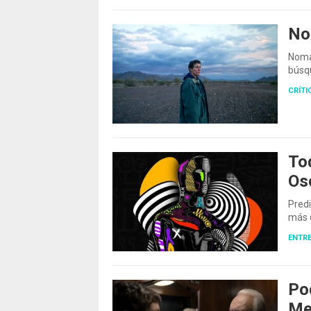
No
Noma
búsqu
CRÍTI
To
Os
Pred
más e
ENTRE
Po
Mej