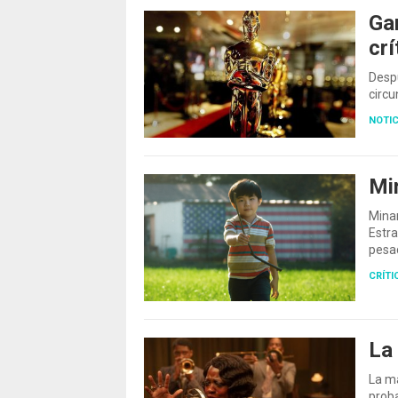
Ga
crí
Desp
circu
NOTIC
Min
Minar
Estra
pesad
CRÍTI
La 
La ma
prob