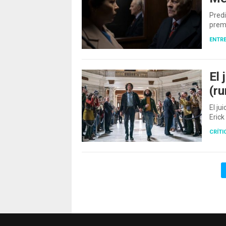
Predi
premi
ENTRE
El 
(r
El ju
Erick
CRÍTI