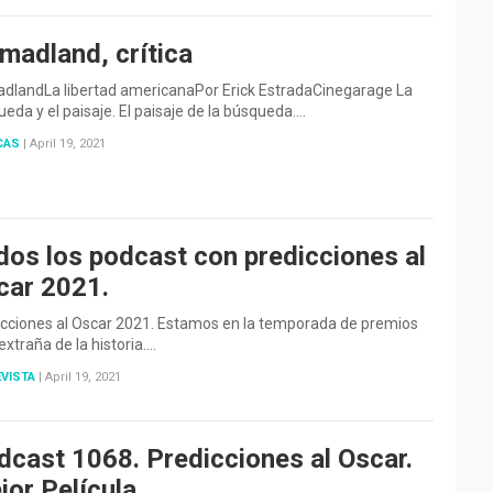
madland, crítica
dlandLa libertad americanaPor Erick EstradaCinegarage La
eda y el paisaje. El paisaje de la búsqueda.…
CAS
|
April 19, 2021
dos los podcast con predicciones al
car 2021.
icciones al Oscar 2021. Estamos en la temporada de premios
xtraña de la historia.…
VISTA
|
April 19, 2021
dcast 1068. Predicciones al Oscar.
or Película.