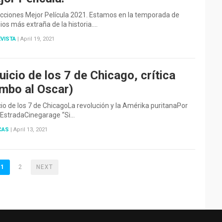
cciones Mejor Película 2021. Estamos en la temporada de
os más extraña de la historia.…
VISTA
|
April 19, 2021
juicio de los 7 de Chicago, crítica
umbo al Oscar)
icio de los 7 de ChicagoLa revolución y la Amérika puritanaPor
 EstradaCinegarage “Si…
CAS
|
April 13, 2021
1
2
NEXT