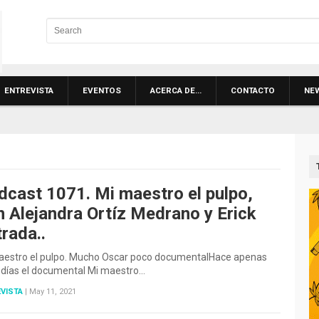
ENTREVISTA
EVENTOS
ACERCA DE…
CONTACTO
NE
dcast 1071. Mi maestro el pulpo,
n Alejandra Ortíz Medrano y Erick
N
rada..
aestro el pulpo. Mucho Oscar poco documentalHace apenas
 días el documental Mi maestro…
VISTA
|
May 11, 2021