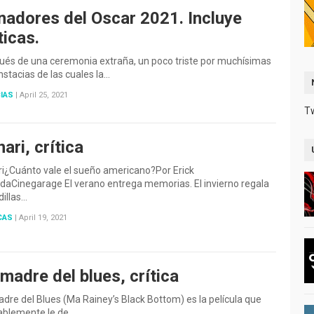
nadores del Oscar 2021. Incluye
ticas.
ués de una ceremonia extraña, un poco triste por muchísimas
nstacias de las cuales la…
IAS
|
April 25, 2021
T
ari, crítica
i¿Cuánto vale el sueño americano?Por Erick
daCinegarage El verano entrega memorias. El invierno regala
illas…
CAS
|
April 19, 2021
madre del blues, crítica
dre del Blues (Ma Rainey’s Black Bottom) es la película que
ablemente le de…