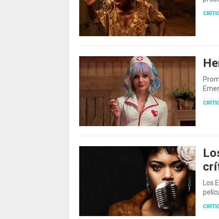
CRÍTI
He
Prom
Emer
CRÍTI
Los
crí
Los E
pelíc
CRÍTI