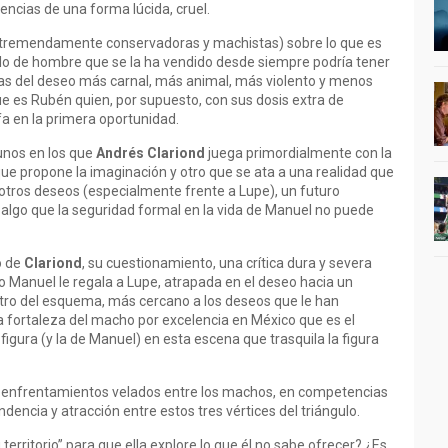
encias de una forma lúcida, cruel.
 (tremendamente conservadoras y machistas) sobre lo que es
lo de hombre que se la ha vendido desde siempre podría tener
 las del deseo más carnal, más animal, más violento y menos
ue es Rubén quien, por supuesto, con sus dosis extra de
a en la primera oportunidad.
 unos en los que
Andrés Clariond
juega primordialmente con la
ue propone la imaginación y otro que se ata a una realidad que
otros deseos (especialmente frente a Lupe), un futuro
 algo que la seguridad formal en la vida de Manuel no puede
o de
Clariond
, su cuestionamiento, una crítica dura y severa
 Manuel le regala a Lupe, atrapada en el deseo hacia un
ro del esquema, más cercano a los deseos que le han
 fortaleza del macho por excelencia en México que es el
figura (y la de Manuel) en esta escena que trasquila la figura
 enfrentamientos velados entre los machos, en competencias
ncia y atracción entre estos tres vértices del triángulo.
erritorio” para que ella explore lo que él no sabe ofrecer? ¿Es