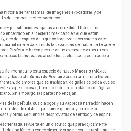
 una historia de fantasmas, de imágenes evocadoras y de
lfo
de tiempos contemporáneos.
 y por situaciones ligadas a una realidad trágica (un
jido encerrado en el desierto mexicano en el que están
 Sky, decide después de algunos tropiezos acercarse a este
tasmal niña le da al mudo la capacidad del habla. La fe que le
amado Profeta le hacen pensar en un escape de estas ruinas
s huesos blanqueados al sol y los cactus que crecen poco a
 su fiel monaguillo esta especie de nuevo
Macario
(México,
renos y desde ahí
Bernardo Arellano
busca armar una historia
rentan, de amores que se traslapan, de gallos de pelea que se
stes supersticiosas, hundido todo en una plástica de figuras
icano. Sin embargo, las partes no encajan.
ores de la película, sus diálogos y su vaporosa narración hacen
 en la idea de mística que quiere generar y termine por
s y otras, secuencias desprovistas de sentido y de espíritu.
 desorientada, revuelta en un discurso que paradójicamente
o. Toda una lástima especialmente si se piensa el rumbo que se