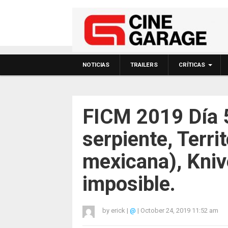
NOTICIAS
TRAILERS
CRÍTICAS
FICM 2019 Día 5.
serpiente, Terri
mexicana), Kniv
imposible.
by
erick
|
@
|
October 24, 2019 11:52 am