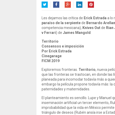
Twitter
Facebook
Google+
LinkedIn
Pinterest
Les dejamos las crítica de
Erick Estrada
a lo 
paraíso de la serpiente
de
Bernardo Arella
competencia mexicana),
Knives Out
de
Rian
v Ferrari
) de
James Mangold
.
Territorio
Consensos e imposición
Por Erick Estrada
Cinegarage
FICM 2019
Exploremos fronteras.
Territorio
, nueva pelí
que las fronteras se trastocan, en donde las 
planeada para incomodar todavía más a quien
embargo la película propone todavía más: la d
paternidades y maternidades.
El planteamiento es sencillo. Lupe y Manuel q
inseminación artificial un tercer elemento, Ru
improbabilidad que la vida en México permit
triángulo de deseos (Rubén ansía irse a Esta