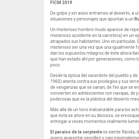
FICM 2019
De golpe y sin aviso entramos al desierto, a
situaciones y personajes que apuntan a un
Ru
Un misterioso hombre mudo aparece de repente
misterioso accidente en la carretera) en un e
atrapados sus habitantes. Uno en particular,
misterioso ser una vez que una igualmente fan
dan los supuestos milagros de éste ahora ll
que han estado ahí por generaciones, como lo
poco.
Desde la óptica del sacerdote del pueblo y de
1960) atenta contra sus privilegios y sus ter
de venganzas que se sanan, de fes que se enf
convierten en adolescentes con navajas, de pe
poderosas que es la plástica del desierto mex
Más allá de un tono inalcanzable para los act
que ésta se atore en su discurso, se enrosque
entregar a veces momentos realmente luminoso
El paraíso de la serpiente
se siente flácida,
quiere aparentar sencillez y casi minimalism