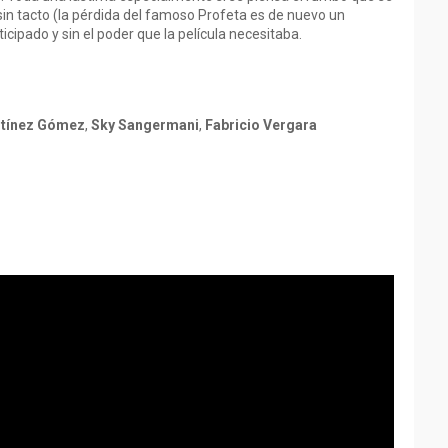
sin tacto (la pérdida del famoso Profeta es de nuevo un
ticipado y sin el poder que la película necesitaba.
rtínez Gómez
,
Sky Sangermani
,
Fabricio Vergara