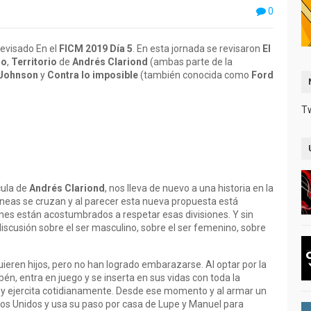
0
revisado En el
FICM 2019 Día 5
. En esta jornada se revisaron
El
no
,
Territorio
de
Andrés Clariond
(ambas parte de la
 Johnson
y
Contra lo imposible
(también conocida como
Ford
T
cula de
Andrés Clariond
, nos lleva de nuevo a una historia en la
líneas se cruzan y al parecer esta nueva propuesta está
es están acostumbrados a respetar esas divisiones. Y sin
iscusión sobre el ser masculino, sobre el ser femenino, sobre
uieren hijos, pero no han logrado embarazarse. Al optar por la
bén, entra en juego y se inserta en sus vidas con toda la
e y ejercita cotidianamente. Desde ese momento y al armar un
dos Unidos y usa su paso por casa de Lupe y Manuel para