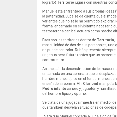
lograrlo)
Territorio
jugará con nuestras conci
Manuel está enfrentado a sus propias ideas
la paternidad. Lupe se da cuenta que el mode
variantes que no se le ha permitido explorar,
formal encarnado en el visitante necesario q
testosterona caníbal actuará como macho alf
Esos son los territorios dentro de
Territorio
,
masculinidad de dos de sus personajes, uno q
no puede controlar: Rubén presenta siempre 
(ingenuo pero futuro) antes que un presente,
contrarrestar.
Arranca ahí la deconstrucción de lo masculin
encarnada en una serenata que el desplazado
hombre menos típico en el fondo, menos dent
enseñado a reprimir. Ahí
Clariond
manipula la
Pedro infante
canoro y juguetón y humilla su 
del hombre típico y óptimo.
Se trata de una jugada maestra en medio de
que también desvelan situaciones de codepende
¿Será que Manuel concede a Lupe algo de “su t