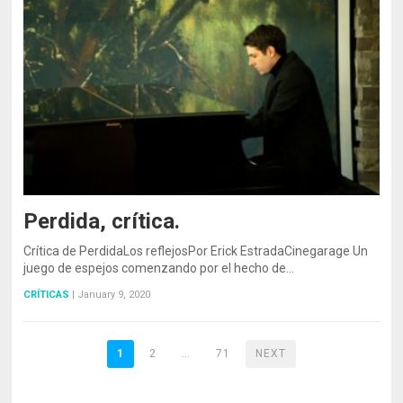
Perdida, crítica.
Crítica de PerdidaLos reflejosPor Erick EstradaCinegarage Un
juego de espejos comenzando por el hecho de…
CRÍTICAS
|
January 9, 2020
1
2
…
71
NEXT