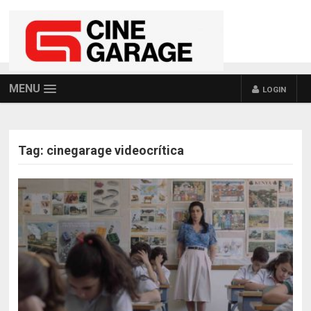
MENU
LOGIN
Tag:
cinegarage videocrítica
POSTS NAVIGATION