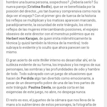
hombre una buena persona, sospechoso? ¿Debería serlo? Su
nueva pareja (
Cristina Rodlo
), que se ve beneficiada por la
posición del director, ¿es tan buena y comprensiva como nos la
deja ver el espejo? Con el primer giro de tuerca de la historia
los reflejos se multiplican y los matices aparecen marcando,
paradójicamente, la oscuridad de este triángulo, los otros
reflejos de las mujeres intercambiando posiciones, el espejeo
obsesivo de este director con el monstruo polémico que es
Herbert von Karajan
, de quien imita milimétricamente la
técnica (y quizá también la técnica de la mentira): todo
subraya lo evidente y lo oculto que ahora parecen ser lo
mismo.
El gran acierto de este
thriller
interno es desarrollar ahí, en la
sutileza evidente de su forma, los impulsos y los negros de sus
personajes, las sombras y las profundidades de odio y hambre
de todo. Todo subrayado con un juego de situaciones que
hacen de
Perdida
algo tan divertido como emocionante, a
pesar de un desempeño pobre de una de las tres partes de
este triángulo:
Paulina Dávila
, se queda corta en las
exigencias de este juego, no abre, no despega nunca.
El resto es eso, el jugueteo de la cámara que nos lleva de la
mano a lo subterráneo de estos personajes, la fotografía de