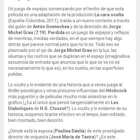
Un juego de espejos comenzando por el hecho de que esta
película es una adaptación de la producción
La cara oculta
(España-Colombia, 2011), traída a un nuevo contexto a través
del guión de
Antón Goenechea
y de la dirección de
Jorge
Michel Grau
(
7:19
).
Perdida
es un juego de espejos y reflejos
de mentiras, medias verdades, en el que siempre hay algo
detrás que parece normal pero que no lo es. Todo eso es
plasmado por el ojo de
Jorge Michel Grau
en la luz, las
siluetas y los rostros que se duplican en el espejo (imaginativa
secuencia de entrada que anuncia que lo que se ve no es
necesariamente lo que es), en los suelos, en las superficies
pulidas.
Lo oculto y lo evidente de una historia que a veces juega al
thriller
psicológico y otras presume influencias del
Hitchcock
más juguetón y de películas mucho más siniestras en lo
gráfico (¿fui el único que pensó tangencialmente en
Les
Diaboliques
de
H.G. Clouzot
?). Lo oculto y lo evidente de su
historia, suspenso tirante efectivo en el
tempo
, bien editado,
bien montado, bien descrito.
¿Dónde está la esposa (
Paulina Dávila
) de este prestigiado
director de orquesta (
José María de Tavira
)? ¿Es este