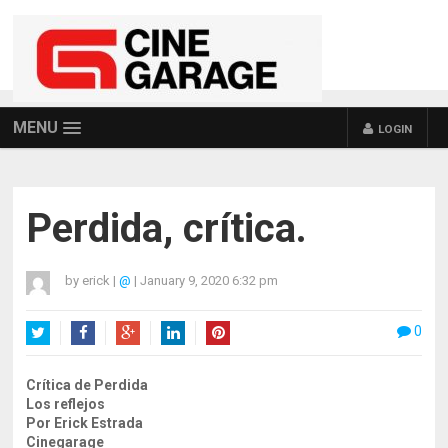
MENU
LOGIN
Perdida, crítica.
by
erick
|
@
|
January 9, 2020 6:32 pm
0
Twitter
Facebook
Google+
LinkedIn
Pinterest
Crítica de Perdida
Los reflejos
Por Erick Estrada
Cinegarage