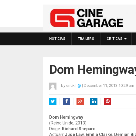
NOTICIAS
TRAILERS
CRÍTICAS
Dom Hemingway
by
erick
|
@
|
December 11, 2013 10:29 am
Twitter
Facebook
Google+
LinkedIn
Pinterest
Dom Hemingway
(Reino Unido, 2013)
Dirige:
Richard Shepard
Actúan:
Jude Law
,
Emilia Clarke
,
Demian Bic