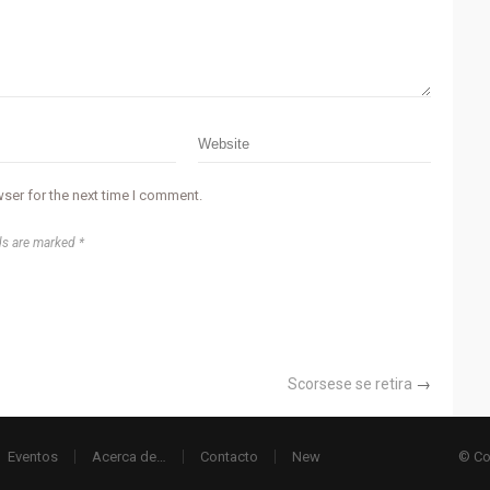
ser for the next time I comment.
ds are marked *
Scorsese se retira
→
Eventos
Acerca de…
Contacto
New
© Co