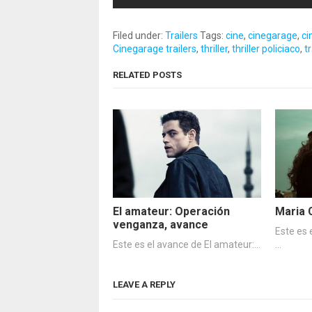
Filed under:
Trailers
Tags:
cine
,
cinegarage
,
ci
Cinegarage trailers
,
thriller
,
thriller policiaco
,
tr
RELATED POSTS
El amateur: Operación
Maria 
venganza, avance
Este es 
Este es el avance de El amateur:…
…
LEAVE A REPLY