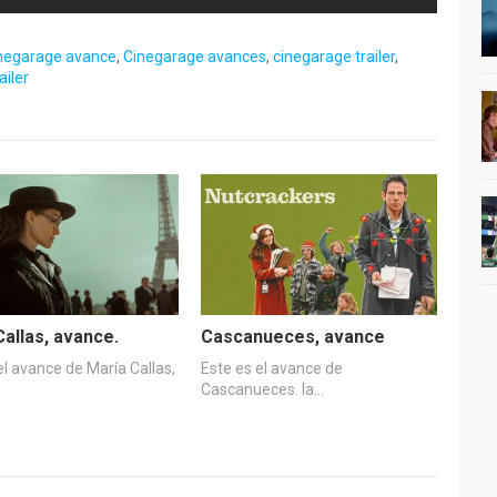
negarage avance
,
Cinegarage avances
,
cinegarage trailer
,
ailer
Callas, avance.
Cascanueces, avance
el avance de María Callas,
Este es el avance de
Cascanueces. la…