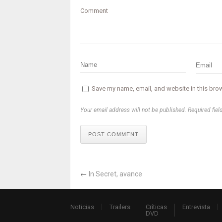
Comment
Save my name, email, and website in this brow
Your email address will not be published. Required fiel
POST COMMENT
←
In Secret, avance
Noticias
Trailers
Críticas
Entrevista
DVD