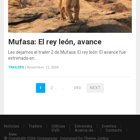
Mufasa: El rey león, avance
Les dejamos el trailer 2 de Mufasa: El rey león. El avance fue
estrenado en…
TRAILERS
|
November 12, 2024
1
2
…
380
NEXT
Noticias
Trailers
Críticas
Entrevista
Eventos
DVD
Acerca de…
Contacto
New
© Copyright 2026
Cinegarage
· Designed by
Theme Junkie