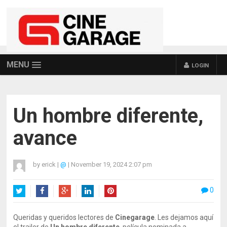
MENU
LOGIN
Un hombre diferente,
avance
by
erick
|
@
|
November 19, 2024 2:07 pm
0
Twitter
Facebook
Google+
LinkedIn
Pinterest
Queridas y queridos lectores de
Cinegarage
. Les dejamos aquí