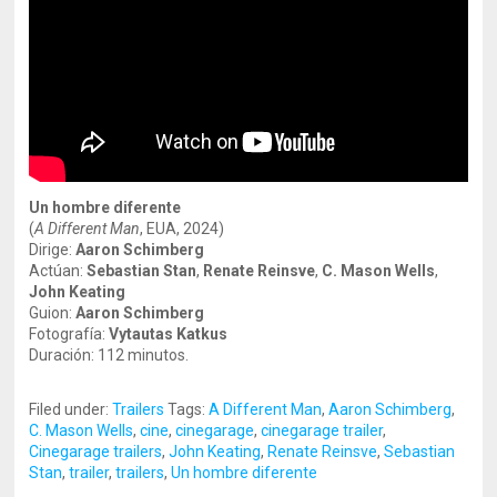
Un hombre diferente
(
A Different Man
, EUA, 2024)
Dirige:
Aaron Schimberg
Actúan:
Sebastian Stan
,
Renate Reinsve
,
C. Mason Wells
,
John Keating
Guion:
Aaron Schimberg
Fotografía:
Vytautas Katkus
Duración: 112 minutos.
Filed under:
Trailers
Tags:
A Different Man
,
Aaron Schimberg
,
C. Mason Wells
,
cine
,
cinegarage
,
cinegarage trailer
,
Cinegarage trailers
,
John Keating
,
Renate Reinsve
,
Sebastian
Stan
,
trailer
,
trailers
,
Un hombre diferente