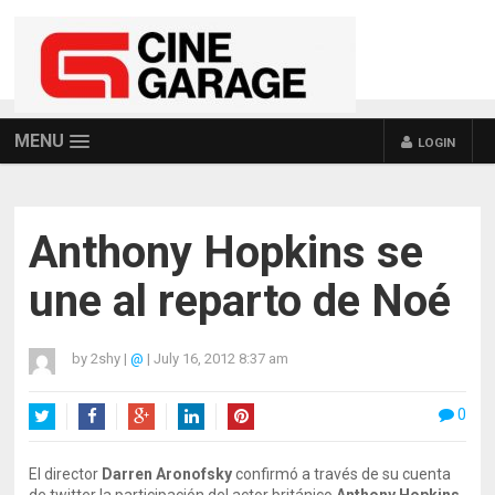
MENU
LOGIN
Anthony Hopkins se
une al reparto de Noé
by
2shy
|
@
|
July 16, 2012 8:37 am
0
Twitter
Facebook
Google+
LinkedIn
Pinterest
El director
Darren Aronofsky
confirmó a través de su cuenta