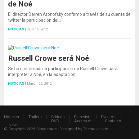
de Noé
El director Darren Aronofsky confirmó a través de su cuenta de
twitter la participación del…
NOTICIAS
|
July 16, 2012
Russell Crowe será Noé
Se ha confirmado la participación de Russell Crowe para
interpreter a Noé, en la adaptación…
NOTICIAS
|
March 22, 2012
Noticias
Trailers
Críticas
Entrevista
Eventos
DVD
Acerca de…
Contacto
New
© Copyright 2026
Cinegarage
· Designed by
Theme Junkie