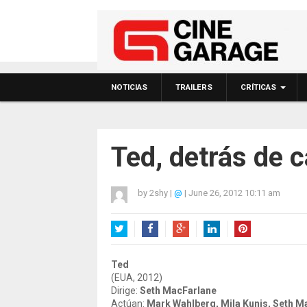
NOTICIAS
TRAILERS
CRÍTICAS
Ted, detrás de 
by
2shy
|
@
|
June 26, 2012 10:11 am
Twitter
Facebook
Google+
LinkedIn
Pinterest
Ted
(EUA, 2012)
Dirige:
Seth MacFarlane
Actúan:
Mark Wahlberg, Mila Kunis, Seth M