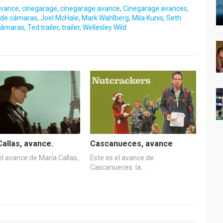
vance
,
cinegarage
,
cinegarage avance
,
Cinegarage avances
,
 de cámaras
,
Joel McHale
,
Mark Wahlberg
,
Mila Kunis
,
Seth
 cámaras
,
Ted trailer
,
trailer
,
Wellesley Wild
Callas, avance.
Cascanueces, avance
el avance de María Callas,
Este es el avance de
Cascanueces. la…