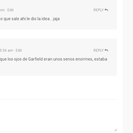
 pm
· Edit
REPLY
o que sale ahi le dio la idea… jaja
10:56 am
· Edit
REPLY
ue los ojos de Garfield eran unos senos enormes, estaba