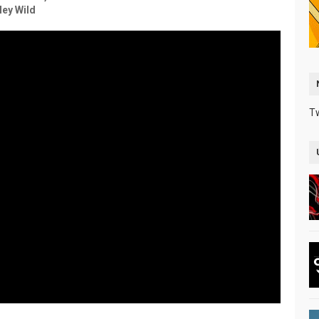
ley Wild
T