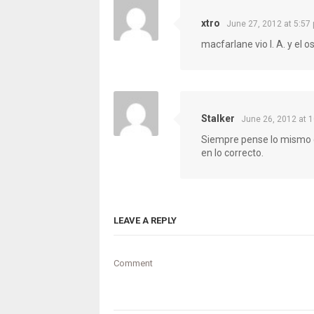
xtro
June 27, 2012 at 5:57
macfarlane vio I. A. y el os
Stalker
June 26, 2012 at 
Siempre pense lo mismo q
en lo correcto.
LEAVE A REPLY
Comment