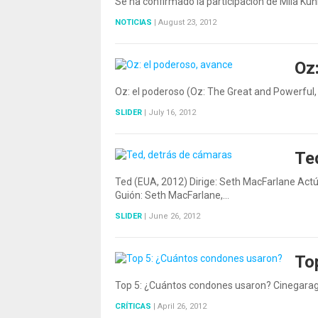
Se ha confirmado la participación de Mila Kuni
NOTICIAS
|
August 23, 2012
Oz
Oz: el poderoso (Oz: The Great and Powerful
SLIDER
|
July 16, 2012
Te
Ted (EUA, 2012) Dirige: Seth MacFarlane Actú
Guión: Seth MacFarlane,…
SLIDER
|
June 26, 2012
To
Top 5: ¿Cuántos condones usaron? Cinegarag
CRÍTICAS
|
April 26, 2012