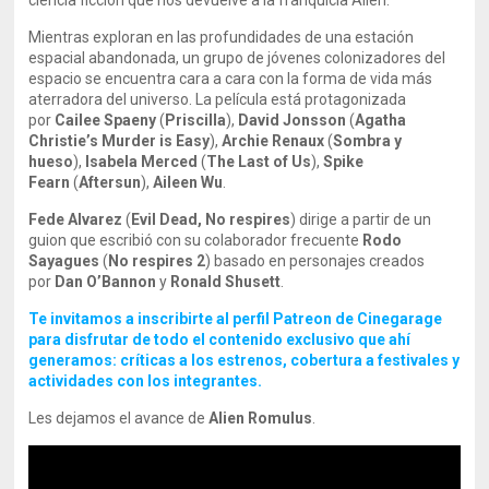
ciencia ficción que nos devuelve a la franquicia Alien.
Mientras exploran en las profundidades de una estación
espacial abandonada, un grupo de jóvenes colonizadores del
espacio se encuentra cara a cara con la forma de vida más
aterradora del universo. La película está protagonizada
por
Cailee Spaeny
(
Priscilla
),
David Jonsson
(
Agatha
Christie’s Murder is Easy
),
Archie Renaux
(
Sombra y
hueso
),
Isabela Merced
(
The Last of Us
),
Spike
Fearn
(
Aftersun
),
Aileen Wu
.
Fede Alvarez
(
Evil Dead, No respires
) dirige a partir de un
guion que escribió con su colaborador frecuente
Rodo
Sayagues
(
No respires 2
) basado en personajes creados
por
Dan O’Bannon
y
Ronald Shusett
.
Te invitamos a inscribirte al perfil Patreon de Cinegarage
para disfrutar de todo el contenido exclusivo que ahí
generamos: críticas a los estrenos, cobertura a festivales y
actividades con los integrantes.
Les dejamos el avance de
Alien Romulus
.