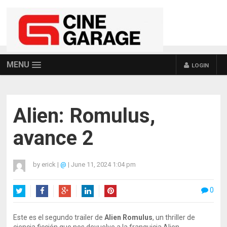
MENU
LOGIN
Alien: Romulus,
avance 2
by
erick
|
@
|
June 11, 2024 1:04 pm
0
Twitter
Facebook
Google+
LinkedIn
Pinterest
Este es el segundo trailer de
Alien Romulus
, un thriller de