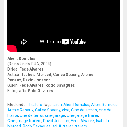
Alien: Romulus
(Reino Unido-EUA, 2024)
Dirige:
Fede Álvarez
Actúan:
Isabela Merced
,
Cailee Spaeny
,
Archie
Renaux
,
David Jonsson
Guion:
Fede Álvarez
,
Rodo Sayagues
Fotografía:
Galo Olivares
Filed under:
Trailers
Tags:
alien
,
Alien Romulus
,
Alien: Romulus
,
Archie Renaux
,
Cailee Spaeny
,
cine
,
Cine de acción
,
cine de
horror
,
cine de terror
,
cinegarage
,
cinegarage trailer
,
Cinegarage trailers
,
David Jonsson
,
Fede Álvarez
,
Isabela
Merced
,
Rodo Sayagues
,
sci-fi
,
trailer
,
trailers