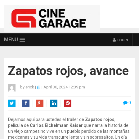
MENU
LOGIN
Zapatos rojos, avance
by
erick
|
@
|
April 30, 2024 12:39 pm
0
Twitter
Facebook
Google+
LinkedIn
Pinterest
Dejamos aquí para ustedes el trailer de
Zapatos rojos
,
película de
Carlos Eichelmann Kaiser
que narra la historia de
un viejo campesino vive en un pueblo perdido de las montañas
mexicanas y su vida transcurre lenta y sin sobresaltos. Un día