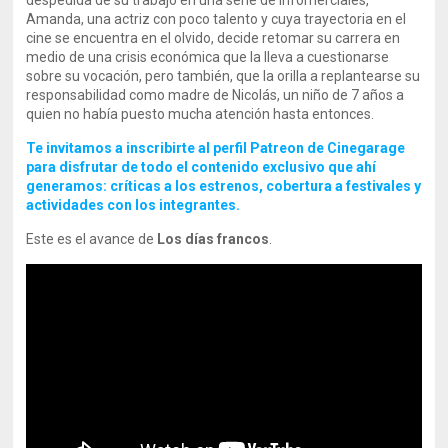
despedida de su trabajo en una serie de infomerciales,
Amanda, una actriz con poco talento y cuya trayectoria en el
cine se encuentra en el olvido, decide retomar su carrera en
medio de una crisis económica que la lleva a cuestionarse
sobre su vocación, pero también, que la orilla a replantearse su
responsabilidad como madre de Nicolás, un niño de 7 años a
quien no había puesto mucha atención hasta entonces.
Te invitamos a inscribirte al perfil Patreon de Cinegarage
para disfrutar de todo el contenido exclusivo que ahí
generamos: críticas a los estrenos, cobertura a festivales y
actividades con los integrantes.
Este es el avance de
Los días francos
.