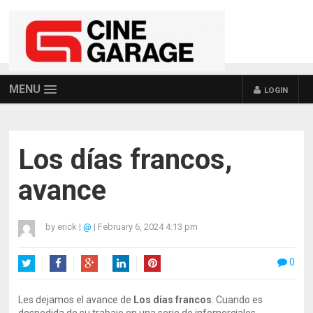
MENU
LOGIN
Los días francos,
avance
by
erick
|
@
|
February 6, 2024 4:13 pm
0
Twitter
Facebook
Google+
LinkedIn
Pinterest
Les dejamos el avance de
Los días francos
. Cuando es