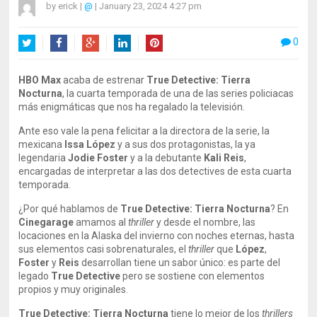
by
erick
|
@
|
January 23, 2024 4:27 pm
0
Twitter
Facebook
Google+
LinkedIn
Pinterest
HBO Max
acaba de estrenar
True Detective: Tierra
Nocturna
, la cuarta temporada de una de las series policiacas
más enigmáticas que nos ha regalado la televisión.
Ante eso vale la pena felicitar a la directora de la serie, la
mexicana
Issa López
y a sus dos protagonistas, la ya
legendaria
Jodie Foster
y a la debutante
Kali Reis
,
encargadas de interpretar a las dos detectives de esta cuarta
temporada.
¿Por qué hablamos de
True Detective: Tierra Nocturna
? En
Cinegarage
amamos al
thriller
y desde el nombre, las
locaciones en la Alaska del invierno con noches eternas, hasta
sus elementos casi sobrenaturales, el
thriller
que
López
,
Foster
y
Reis
desarrollan tiene un sabor único: es parte del
legado
True Detective
pero se sostiene con elementos
propios y muy originales.
True Detective: Tierra Nocturna
tiene lo mejor de los
thrillers