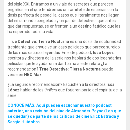
del siglo XXI. Entramos a un viaje de secretos que parecen
engaños en el que tendremos un ramillete de escenas con la
dosis perfecta de pesadilla, casos que literalmente nos llegan
del inframundo congelado y un par de detectives que antes
que dar respuestas, se enfrentan a un destino fatídico que las
ha esperado toda su vida.
True Detective: Tierra Nocturna
es una dosis de nocturnidad
trepidante que envuelve un caso policiaco que parece surgido
de las más oscuras leyendas. En este podcast,
Issa López
,
escritora y directora de la serie nos hablará de dos legendarias
películas que le ayudaron a dar forma a este relato.¿La
recomendación?
True Detective: Tierra Nocturna
puede
verse en
HBO Max
.
¿La segunda recomendación? Escuchen a la directora
Issa
López
hablar de los
thrillers
que forjaron parte del espíritu de la
serie.
CONOCE MÁS. Aquí pueden escuchar nuestro podcast
anterior, una revisión del cine de Alexander Payne (Los que
se quedan) de parte de los críticos de cine Erick Estrada y
Sergio Huidobro
.