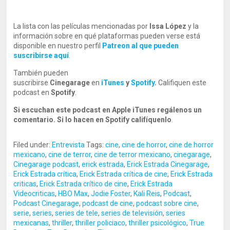
La lista con las películas mencionadas por
Issa López
y la
información sobre en qué plataformas pueden verse está
disponible en nuestro perfil
Patreon al que pueden
suscribirse aquí
.
También pueden
suscribirse
Cinegarage
en
iTunes
y
Spotify
.
Califiquen este
podcast en
Spotify
.
Si escuchan este podcast en Apple iTunes regálenos un
comentario. Si lo hacen en Spotify califíquenlo
.
Filed under:
Entrevista
Tags:
cine
,
cine de horror
,
cine de horror
mexicano
,
cine de terror
,
cine de terror mexicano
,
cinegarage
,
Cinegarage podcast
,
erick estrada
,
Erick Estrada Cinegarage
,
Erick Estrada crítica
,
Erick Estrada crítica de cine
,
Erick Estrada
criticas
,
Erick Estrada crítico de cine
,
Erick Estrada
Videocriticas
,
HBO Max
,
Jodie Foster
,
Kali Reis
,
Podcast
,
Podcast Cinegarage
,
podcast de cine
,
podcast sobre cine
,
serie
,
series
,
series de tele
,
series de televisión
,
series
mexicanas
,
thriller
,
thriller policiaco
,
thriller psicológico
,
True