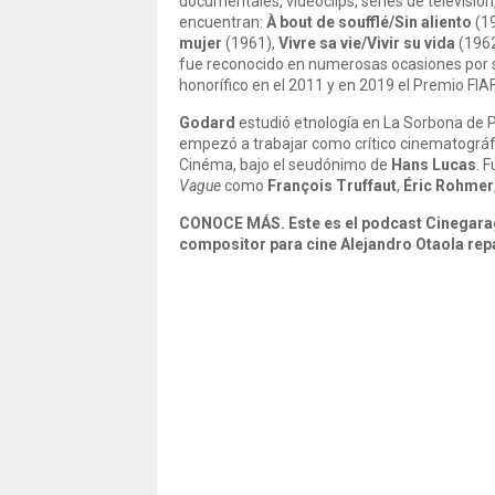
documentales, videoclips, series de televisió
encuentran:
À bout de soufflé/Sin aliento
(1
mujer
(1961),
Vivre sa vie/Vivir su vida
(196
fue reconocido en numerosas ocasiones por s
honorífico en el 2011 y en 2019 el Premio FIAF
Godard
estudió etnología en La Sorbona de P
empezó a trabajar como crítico cinematográfic
Cinéma, bajo el seudónimo de
Hans Lucas
. 
Vague
como
François Truffaut
,
Éric Rohmer
CONOCE MÁS. Este es el podcast Cinegarage
compositor para cine Alejandro Otaola rep