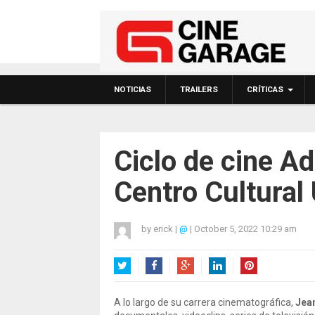
NOTICIAS
TRAILERS
CRÍTICAS
Ciclo de cine Ad
Centro Cultural 
by
erick
|
@
|
October 5, 2022 10:29 am
Twitter
Facebook
Google+
LinkedIn
Pinterest
A lo largo de su carrera cinematográfica,
Jea