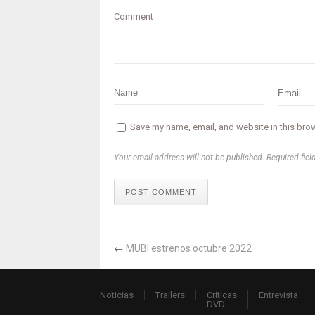
Comment
Save my name, email, and website in this brow
Your email address will not be published. Required fiel
POST COMMENT
←
MUBI estrenos octubre 2022
Noticias
Trailers
Críticas
Entrevista
DVD