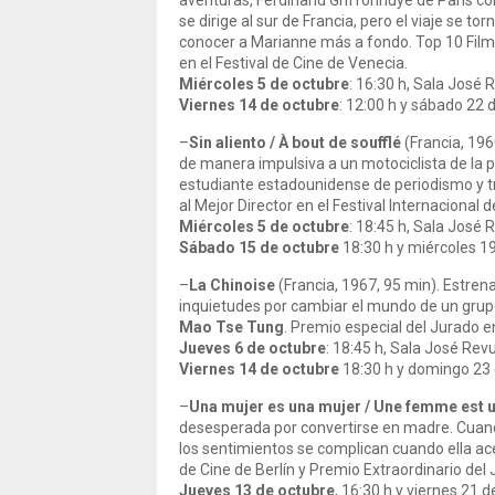
aventuras, Ferdinand Griffonhuye de París co
se dirige al sur de Francia, pero el viaje se
conocer a Marianne más a fondo. Top 10 Film 
en el Festival de Cine de Venecia.
Miércoles 5 de octubre
: 16:30 h, Sala José 
Viernes 14 de octubre
: 12:00 h y sábado 22 
–
Sin aliento / À bout de soufflé
(Francia, 196
de manera impulsiva a un motociclista de la p
estudiante estadounidense de periodismo y tra
al Mejor Director en el Festival Internacional d
Miércoles 5 de octubre
: 18:45 h, Sala José 
Sábado 15 de octubre
18:30 h y miércoles 19
–
La Chinoise
(Francia, 1967, 95 min). Estrena
inquietudes por cambiar el mundo de un gru
Mao Tse Tung
. Premio especial del Jurado en
Jueves 6 de octubre
: 18:45 h, Sala José Revu
Viernes 14 de octubre
18:30 h y domingo 23 d
–
Una mujer es una mujer
/ Une femme est
desesperada por convertirse en madre. Cuan
los sentimientos se complican cuando ella acep
de Cine de Berlín y Premio Extraordinario del J
Jueves 13 de octubre
, 16:30 h y viernes 21 