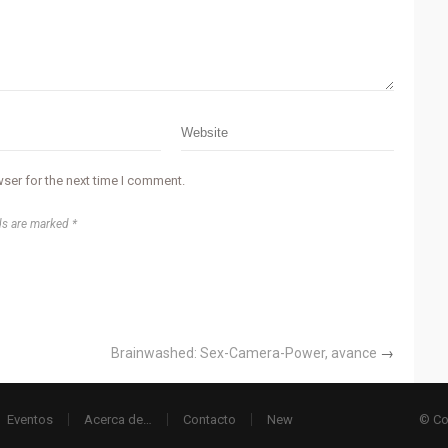
ser for the next time I comment.
ds are marked *
Brainwashed: Sex-Camera-Power, avance
→
Eventos
Acerca de…
Contacto
New
© Co