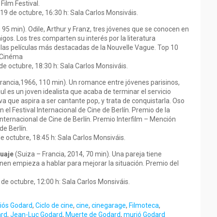
Film Festival.
 19 de octubre, 16:30 h: Sala Carlos Monsiváis.
 95 min). Odile, Arthur y Franz, tres jóvenes que se conocen en
os. Los tres comparten su interés por la literatura
las películas más destacadas de la Nouvelle Vague. Top 10
u Cinéma
 de octubre, 18:30 h: Sala Carlos Monsiváis.
rancia,1966, 110 min). Un romance entre jóvenes parisinos,
l es un joven idealista que acaba de terminar el servicio
va que aspira a ser cantante pop, y trata de conquistarla. Oso
 el Festival Internacional de Cine de Berlín. Premio de la
Internacional de Cine de Berlín. Premio Interfilm – Mención
de Berlín.
de octubre, 18:45 h: Sala Carlos Monsiváis.
guaje
(Suiza – Francia, 2014, 70 min). Una pareja tiene
nen empieza a hablar para mejorar la situación. Premio del
 de octubre, 12:00 h: Sala Carlos Monsiváis.
iós Godard
,
Ciclo de cine
,
cine
,
cinegarage
,
Filmoteca
,
rd
,
Jean-Luc Godard
,
Muerte de Godard
,
murió Godard