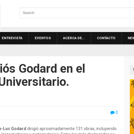
ENTREVISTA
EVENTOS
ACERCA DE…
CONTACTO
NE
iós Godard en el
Universitario.
0
n-Luc Godard
dirigió aproximadamente 131 obras, incluyendo