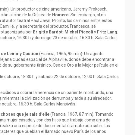
 min). Un productor de cine americano, Jeremy Prokosch,
ación al cine de la Odisea de
Homero
. Sin embargo, al no
 al autor teatral Paul Javal. Pronto, los caminos entre estos
Camille, y la secretaria del productor, Francesca, se
protagonizada por
Brigitte Bardot
,
Michel Piccoli
y
Fritz Lang
.
 octubre, 16:30 h y domingo 23 de octubre,16:30 h: Sala Carlos
ure de Lemmy Caution
(Francia, 1965, 95 min). Un agente
 lejana ciudad espacial de Alphaville, donde debe encontrar a
 de su gobernante tiránico. Oso de Oro a la Mejor película en el
de octubre, 18:30 h y sábado 22 de octubre, 12:00 h: Sala Carlos
 Decididos a cobrar la herencia de un pariente moribundo, una
 mientras la civilización se derrumba y arde a su alrededor.
e octubre, 16:30 h: Sala Carlos Monsiváis.
 choses que je sais d’elle
(Francia, 1967, 87 min). Tomando
, una mujer casada y con dos hijos que trabaja como ama de
realiza una especie de documental dramatizado sobre las
caracteres que pueblan el llamado nuevo París de los años