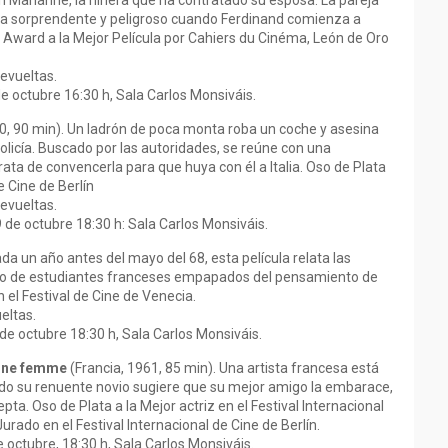
n Marianne, la niñera que ha contratado su esposa. La pareja
 torna sorprendente y peligroso cuando Ferdinand comienza a
Award a la Mejor Película por Cahiers du Cinéma, León de Oro
Revueltas.
de octubre 16:30 h, Sala Carlos Monsiváis.
0, 90 min). Un ladrón de poca monta roba un coche y asesina
olicía. Buscado por las autoridades, se reúne con una
ta de convencerla para que huya con él a Italia. Oso de Plata
e Cine de Berlín
Revueltas.
 de octubre 18:30 h: Sala Carlos Monsiváis.
da un año antes del mayo del 68, esta película relata las
po de estudiantes franceses empapados del pensamiento de
 el Festival de Cine de Venecia.
eltas.
e octubre 18:30 h, Sala Carlos Monsiváis.
 une femme
(Francia, 1961, 85 min). Una artista francesa está
do su renuente novio sugiere que su mejor amigo la embarace,
ta. Oso de Plata a la Mejor actriz en el Festival Internacional
urado en el Festival Internacional de Cine de Berlín.
de octubre, 18:30 h, Sala Carlos Monsiváis.