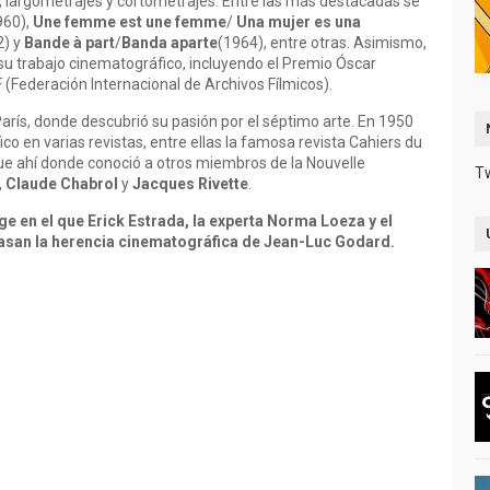
n, largometrajes y cortometrajes. Entre las más destacadas se
960),
Une femme est une femme
/
Una mujer es una
2) y
Bande à part
/
Banda aparte
(1964), entre otras. Asimismo,
u trabajo cinematográfico, incluyendo el Premio Óscar
 (Federación Internacional de Archivos Fílmicos).
arís, donde descubrió su pasión por el séptimo arte. En 1950
o en varias revistas, entre ellas la famosa revista Cahiers du
Fue ahí donde conoció a otros miembros de la Nouvelle
T
,
Claude Chabrol
y
Jacques Rivette
.
 en el que Erick Estrada, la experta Norma Loeza y el
asan la herencia cinematográfica de Jean-Luc Godard.