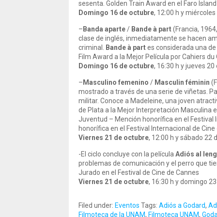
sesenta. Golden Train Award en el Faro Island 
Domingo 16 de octubre
, 12:00 h y miércoles
–
Banda aparte
/
Bande à part
(Francia, 1964,
clase de inglés, inmediatamente se hacen amig
criminal.
Bande à part
es considerada una de 
Film Award a la Mejor Película por Cahiers d
Domingo 16 de octubre
, 16:30 h y jueves 20
–
Masculino femenino
/
Masculin féminin
(F
mostrado a través de una serie de viñetas. Pau
militar. Conoce a Madeleine, una joven atracti
de Plata a la Mejor Interpretación Masculina en
Juventud – Mención honorífica en el Festival 
honorífica en el Festival Internacional de Cine 
Viernes 21 de octubre
, 12:00 h y sábado 22 
-El ciclo concluye con la película
Adiós al len
problemas de comunicación y el perro que tie
Jurado en el Festival de Cine de Cannes
Viernes 21 de octubre
, 16:30 h y domingo 23
Filed under:
Eventos
Tags:
Adiós a Godard
,
Ad
Filmoteca de la UNAM
,
Filmoteca UNAM
,
Goda