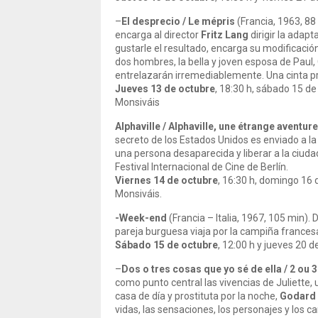
–
El desprecio / Le mépris
(Francia, 1963, 88
encarga al director
Fritz Lang
dirigir la adapt
gustarle el resultado, encarga su modificación
dos hombres, la bella y joven esposa de Paul, 
entrelazarán irremediablemente. Una cinta 
Jueves 13 de octubre
, 18:30 h, sábado 15 de
Monsiváis
Alphaville / Alphaville, une étrange avent
secreto de los Estados Unidos es enviado a la
una persona desaparecida y liberar a la ciudad
Festival Internacional de Cine de Berlín.
Viernes 14 de octubre
, 16:30 h, domingo 16 
Monsiváis.
-Week-end
(Francia – Italia, 1967, 105 min).
pareja burguesa viaja por la campiña francesa
Sábado 15 de octubre
, 12:00 h y jueves 20 d
–
Dos o tres cosas que yo sé de ella / 2 ou 3
como punto central las vivencias de Juliette
casa de día y prostituta por la noche,
Godard
vidas, las sensaciones, los personajes y los 