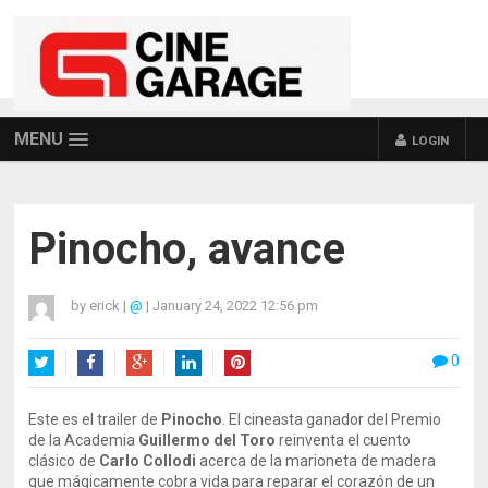
MENU
LOGIN
Pinocho, avance
by
erick
|
@
|
January 24, 2022 12:56 pm
0
Twitter
Facebook
Google+
LinkedIn
Pinterest
Este es el trailer de
Pinocho
. El cineasta ganador del Premio
de la Academia
Guillermo del Toro
reinventa el cuento
clásico de
Carlo Collodi
acerca de la marioneta de madera
que mágicamente cobra vida para reparar el corazón de un