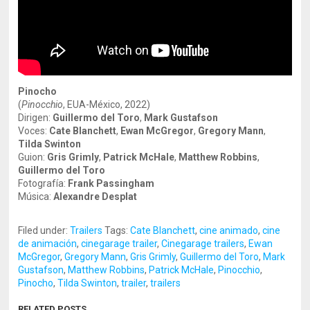
Pinocho
(
Pinocchio
, EUA-México, 2022)
Dirigen:
Guillermo del Toro
,
Mark Gustafson
Voces:
Cate Blanchett
,
Ewan McGregor
,
Gregory Mann
,
Tilda Swinton
Guion:
Gris Grimly
,
Patrick McHale
,
Matthew Robbins
,
Guillermo del Toro
Fotografía:
Frank Passingham
Música:
Alexandre Desplat
Filed under:
Trailers
Tags:
Cate Blanchett
,
cine animado
,
cine
de animación
,
cinegarage trailer
,
Cinegarage trailers
,
Ewan
McGregor
,
Gregory Mann
,
Gris Grimly
,
Guillermo del Toro
,
Mark
Gustafson
,
Matthew Robbins
,
Patrick McHale
,
Pinocchio
,
Pinocho
,
Tilda Swinton
,
trailer
,
trailers
RELATED POSTS