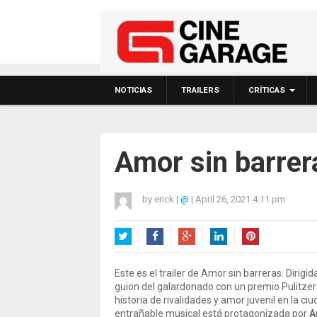
NOTICIAS
TRAILERS
CRÍTICAS
Amor sin barrer
by
erick
|
@
|
April 26, 2021 4:11 pm
Twitter
Facebook
Google+
LinkedIn
Pinterest
Este es el trailer de Amor sin barreras. Dirig
guion del galardonado con un premio Pulitzer
historia de rivalidades y amor juvenil en la 
entrañable musical está protagonizada por
A