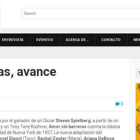
ENTREVISTA
EVENTOS
ACERCA DE…
CONTACTO
NE
as, avance
0
ida por el ganador de un Oscar
Steven Spielberg
, a partir de un
 y un Tony Tony Kushner,
Amor sin barreras
cuenta la clásica
ciudad de Nueva York de 1957. La nueva adaptación del
nsel Elgort
(Tony),
Rachel Zegler
(María),
Ariana DeBose