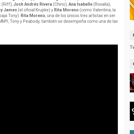
t
(Riff),
Josh Andrés Rivera
(Chino),
Ana Isabelle
(Rosalía),
rcy James
(el oficial Krupke) y
Rita Moreno
(como Valentina, la
abaja Tony).
Rita Moreno
, una de los únicos tres artistas en ser
MMY, Tony y Peabody, también se desempeña como una de las
T