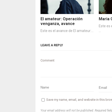
El amateur: Operación
Maria 
venganza, avance
Este es 
Este es el avance de El amateur:…
…
LEAVE A REPLY
Comment
Save my name, email, and website in this brow
Your email address will not be published. Required fiel