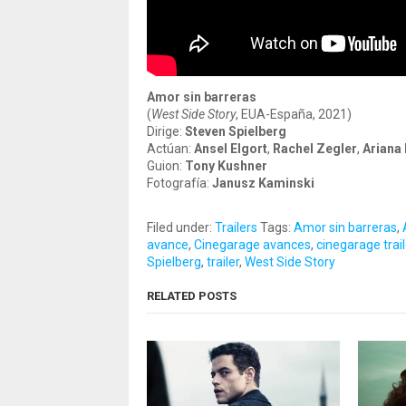
Amor sin barreras
(
West Side Story
, EUA-España, 2021)
Dirige:
Steven Spielberg
Actúan:
Ansel Elgort
,
Rachel Zegler
,
Ariana
Guion:
Tony Kushner
Fotografía:
Janusz Kaminski
Filed under:
Trailers
Tags:
Amor sin barreras
,
avance
,
Cinegarage avances
,
cinegarage trail
Spielberg
,
trailer
,
West Side Story
RELATED POSTS