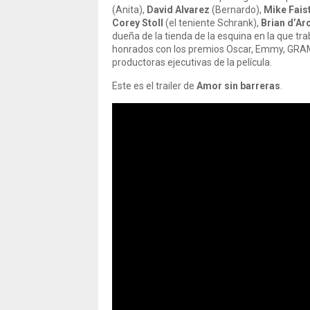
(Anita),
David Alvarez
(Bernardo),
Mike Fais
Corey Stoll
(el teniente Schrank),
Brian d’A
dueña de la tienda de la esquina en la que tr
honrados con los premios Oscar, Emmy, GRA
productoras ejecutivas de la película.
Este es el trailer de
Amor sin barreras
.