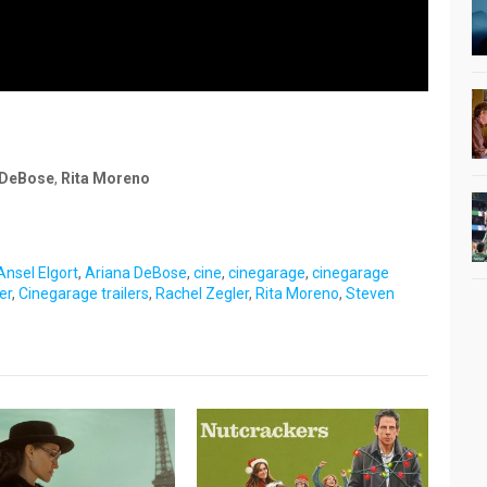
 DeBose
,
Rita Moreno
Ansel Elgort
,
Ariana DeBose
,
cine
,
cinegarage
,
cinegarage
er
,
Cinegarage trailers
,
Rachel Zegler
,
Rita Moreno
,
Steven