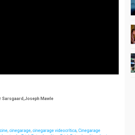
r Sarsgaard,
Joseph Mawle
cine
,
cinegarage
,
cinegarage videocrítica
,
Cinegarage