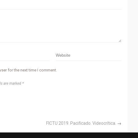
ser for the next time I comment.
ds are marked *
FICTU 2019. Pacificado. Videocrítica.
→