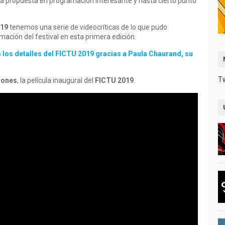
a propuesta en programación interesante y hasta cierto punto
019
tenemos una serie de videocríticas de lo que pudo
mación del festival en esta primera edición.
os detalles del FICTU 2019 gracias a Paula Chaurand, su
T
Jones
, la película inaugural del
FICTU 2019
.