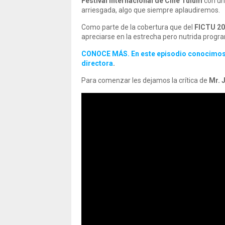
Festival Internacional de Cine Tulum
con un
arriesgada, algo que siempre aplaudiremos.
Como parte de la cobertura que del
FICTU 2
apreciarse en la estrecha pero nutrida progra
CONOCE MÁS. En este episodio conocimos l
directora
.
Para comenzar les dejamos la crítica de
Mr. 