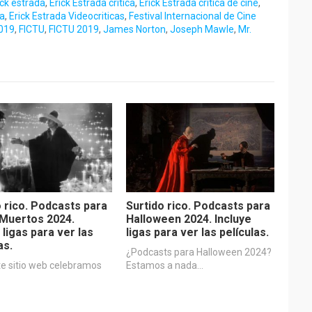
ick estrada
,
Erick Estrada crítica
,
Erick Estrada crítica de cine
,
ca
,
Erick Estrada Videocriticas
,
Festival Internacional de Cine
2019
,
FICTU
,
FICTU 2019
,
James Norton
,
Joseph Mawle
,
Mr.
o rico. Podcasts para
Surtido rico. Podcasts para
 Muertos 2024.
Halloween 2024. Incluye
 ligas para ver las
ligas para ver las películas.
as.
¿Podcasts para Halloween 2024?
te sitio web celebramos
Estamos a nada…