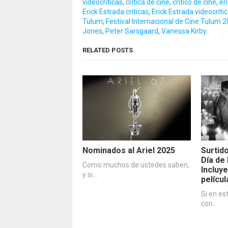
videocriticas
,
crítica de cine
,
crítico de cine
,
er
Erick Estrada criticas
,
Erick Estrada videocríti
Tulum
,
Festival Internacional de Cine Tulum 
Jones
,
Peter Sarsgaard
,
Vanessa Kirby
RELATED POSTS
Nominados al Ariel 2025
Surtid
Día de
Como muchos de ustedes saben,
Incluye
y si…
películ
Si en es
con…