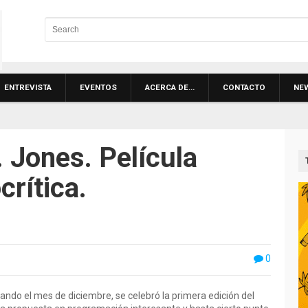
ENTREVISTA
EVENTOS
ACERCA DE…
CONTACTO
NE
 Jones. Película
crítica.
0
ando el mes de diciembre, se celebró la primera edición del