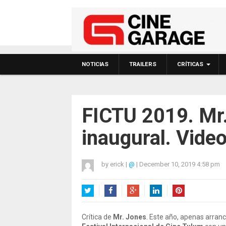
NOTICIAS
TRAILERS
CRÍTICAS
FICTU 2019. Mr.
inaugural. Video
by
erick
|
@
|
December 10, 2019 4:58 pm
Twitter
Facebook
Google+
LinkedIn
Pinterest
Crítica de
Mr. Jones
. Este año, apenas arranc