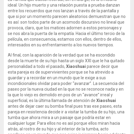
ideal. Un hijo muerto y una relación puesta a prueba danzan
entre los recuerdos que nos lanzan a través de la pantalla y
que si por un momento parecen aleatorios demuestran que no
es así: son todos parte de un acomodo discursivo no lineal que
provoca, claro, que los matices adornen a estos personajes y
se nos abra la puerta de la empatía. Hacia el último tercio de la
película, en consecuencia, estamos con ellos, dentro de ellos,
interesados en su enfrentamiento a los nuevos tiempos.
Al final, con la aparición de la verdad que se ha escondido
desde la muerte de su hijo hasta un siglo XXI que le ha quitado
personalidad a todo el pasado,
Xiaoshuai
parece decir que
esta pareja es de supervivientes porque se ha atrevido a
guardar y a recordar en un mundo que le exige a sus
incondicionales olvidar para poder “avanzar”. La secuencia del
paseo por la nueva ciudad en la que no se reconoce nada y en
la que lo viejo es demolido en pos de un “avance” irreal y
superficial, es la última llamada de atención de
Xiaoshuai
antes de dejar caer su bomba final pues tras ese paseo, esta
pareja en resistencia decide ir a visitar la tumba de su hijo, una
tumba que ahora mira a un paisaje que podría estar en
cualquier lugar. Para ellos no es así porque ellos miran hacia
atrás, al rostro de su hijo y al interior de la tumba, acto