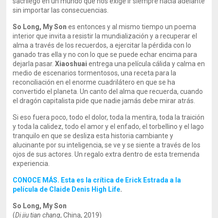
sacrílego en un mundo que nos exige ir siempre hacia adelante
sin importar las consecuencias.
So Long, My Son
es entonces y al mismo tiempo un poema
interior que invita a resistir la mundialización y a recuperar el
alma a través de los recuerdos, a ejercitar la pérdida con lo
ganado tras ella y no con lo que se puede echar encima para
dejarla pasar.
Xiaoshuai
entrega una película cálida y calma en
medio de escenarios tormentosos, una receta para la
reconciliación en el enorme cuadrilátero en que se ha
convertido el planeta. Un canto del alma que recuerda, cuando
el dragón capitalista pide que nadie jamás debe mirar atrás.
Si eso fuera poco, todo el dolor, toda la mentira, toda la traición
y toda la calidez, todo el amor y el enfado, el torbellino y el lago
tranquilo en que se desliza esta historia cambiante y
alucinante por su inteligencia, se ve y se siente a través de los
ojos de sus actores. Un regalo extra dentro de esta tremenda
experiencia.
CONOCE MÁS. Esta es la crítica de Erick Estrada a la
película de Claide Denis High Life
.
So Long, My Son
(
Di jiu tian chang
, China, 2019)