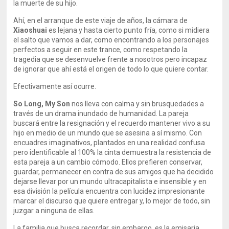
la muerte de su hijo.
Ahí, en el arranque de este viaje de años, la cámara de
Xiaoshuai
es lejana y hasta cierto punto fría, como si midiera
el salto que vamos a dar, como encontrando a los personajes
perfectos a seguir en este trance, como respetando la
tragedia que se desenvuelve frente a nosotros pero incapaz
de ignorar que ahí está el origen de todo lo que quiere contar.
Efectivamente así ocurre.
So Long, My Son
nos lleva con calma y sin brusquedades a
través de un drama inundado de humanidad. La pareja
buscará entre la resignación y el recuerdo mantener vivo a su
hijo en medio de un mundo que se asesina a sí mismo. Con
encuadres imaginativos, plantados en una realidad confusa
pero identificable al 100% la cinta demuestra la resistencia de
esta pareja a un cambio cómodo. Ellos prefieren conservar,
guardar, permanecer en contra de sus amigos que ha decidido
dejarse llevar por un mundo ultracapitalista e insensible y en
esa división la película encuentra con lucidez impresionante
marcar el discurso que quiere entregar y, lo mejor de todo, sin
juzgar a ninguna de ellas.
La familia que busca recordar, sin embargo, es la emisaria