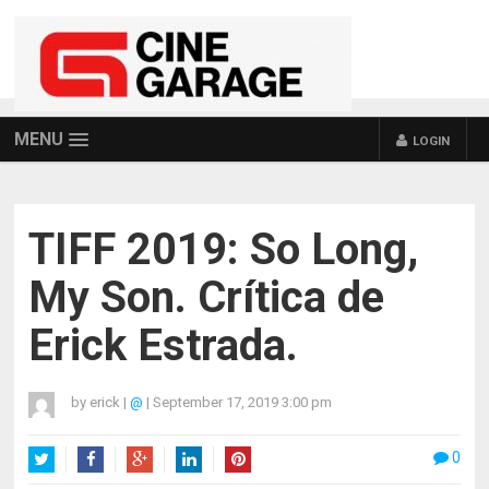
MENU
LOGIN
TIFF 2019: So Long,
My Son. Crítica de
Erick Estrada.
by
erick
|
@
|
September 17, 2019 3:00 pm
0
Twitter
Facebook
Google+
LinkedIn
Pinterest