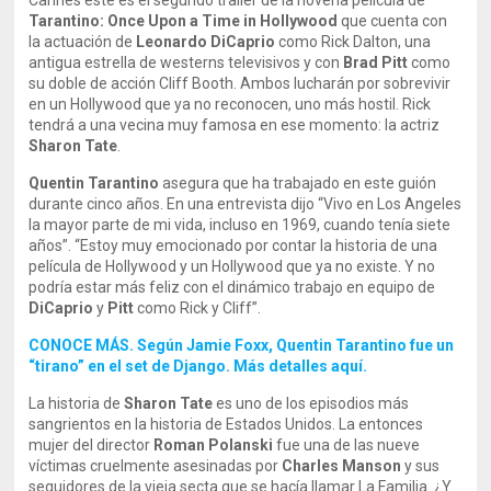
Cannes este es el segundo trailer de la novena película de
Tarantino:
Once Upon a Time in Hollywood
que cuenta con
la actuación de
Leonardo DiCaprio
como Rick Dalton, una
antigua estrella de westerns televisivos y con
Brad Pitt
como
su doble de acción Cliff Booth. Ambos lucharán por sobrevivir
en un Hollywood que ya no reconocen, uno más hostil. Rick
tendrá a una vecina muy famosa en ese momento: la actriz
Sharon Tate
.
Quentin Tarantino
asegura que ha trabajado en este guión
durante cinco años. En una entrevista dijo “Vivo en Los Angeles
la mayor parte de mi vida, incluso en 1969, cuando tenía siete
años”. “Estoy muy emocionado por contar la historia de una
película de Hollywood y un Hollywood que ya no existe. Y no
podría estar más feliz con el dinámico trabajo en equipo de
DiCaprio
y
Pitt
como Rick y Cliff”.
CONOCE MÁS. Según Jamie Foxx, Quentin Tarantino fue un
“tirano” en el set de Django. Más detalles aquí.
La historia de
Sharon Tate
es uno de los episodios más
sangrientos en la historia de Estados Unidos. La entonces
mujer del director
Roman Polanski
fue una de las nueve
víctimas cruelmente asesinadas por
Charles Manson
y sus
seguidores de la vieja secta que se hacía llamar La Familia. ¿Y