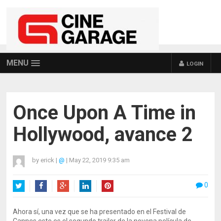
MENU
LOGIN
Once Upon A Time in
Hollywood, avance 2
by
erick
|
@
|
May 22, 2019 9:35 am
0
Twitter
Facebook
Google+
LinkedIn
Pinterest
Ahora sí, una vez que se ha presentado en el Festival de