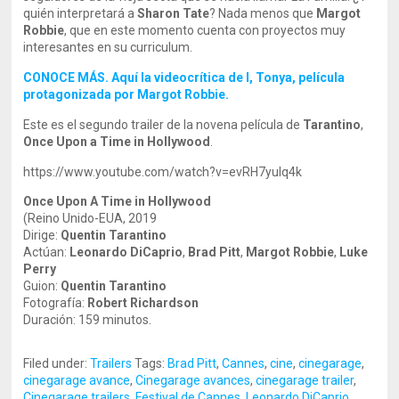
quién interpretará a
Sharon Tate
? Nada menos que
Margot
Robbie
, que en este momento cuenta con proyectos muy
interesantes en su curriculum.
CONOCE MÁS. Aquí la videocrítica de I, Tonya, película
protagonizada por Margot Robbie.
Este es el segundo trailer de la novena película de
Tarantino
,
Once Upon a Time in Hollywood
.
https://www.youtube.com/watch?v=evRH7yuIq4k
Once Upon A Time in Hollywood
(Reino Unido-EUA, 2019
Dirige:
Quentin Tarantino
Actúan:
Leonardo DiCaprio
,
Brad Pitt
,
Margot Robbie
,
Luke
Perry
Guion:
Quentin Tarantino
Fotografía:
Robert Richardson
Duración: 159 minutos.
Filed under:
Trailers
Tags:
Brad Pitt
,
Cannes
,
cine
,
cinegarage
,
cinegarage avance
,
Cinegarage avances
,
cinegarage trailer
,
Cinegarage trailers
,
Festival de Cannes
,
Leonardo DiCaprio
,