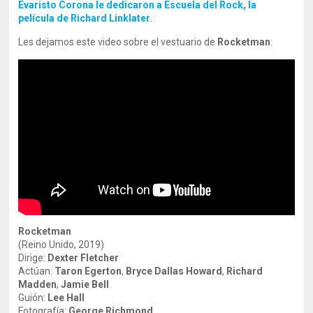
Evaristo Corona le dedicaron a Escuela del Rock, la
película de Richard Linklater
.
Les dejamos este video sobre el vestuario de
Rocketman
:
Rocketman
(Reino Unido, 2019)
Dirige:
Dexter Fletcher
Actúan:
Taron Egerton
,
Bryce Dallas Howard
,
Richard
Madden
,
Jamie Bell
Guión:
Lee Hall
Fotografía:
George Richmond