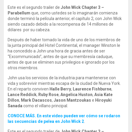
Este es el segundo trailer de
John Wick Chapter 3 –
Parabellum
que, como ustedes se lo imaginarán comienza
donde terminó la película anterior, el capítulo 2, con John Wick
siendo cazado debido a la recompensa de 14 millones de
dólares por su cabeza.
Después de haber tomado la vida de uno de los miembros de
la junta principal del Hotel Continental, el manager Winston le
ha concedido a John una hora de gracia antes de ser
“Excommunicado”, antes de que su membresía caduque,
antes de que se eliminen sus privilegios e ignorado por los
otros miembros.
John usa los servicios de la industria para mantenerse con
vida y sobrevivir mientras escapa de la ciudad de Nueva York.
En el reparto conviven
Halle Berry
,
Laurence Fishburne
,
Lance Reddick
,
Ruby Rose
,
Angelica Huston
,
Asia Kate
Dillon
,
Mark Dacascos
,
Jason Mantzoukas
e
Hiroyuki
Sanada
como el villano principal.
CONOCE MÁS. En este video pueden ver cómo se rodaron
las secuencias de pelea en John Wick 2
.
Este es el segundo trailer de
John Wick Chapter 3 –