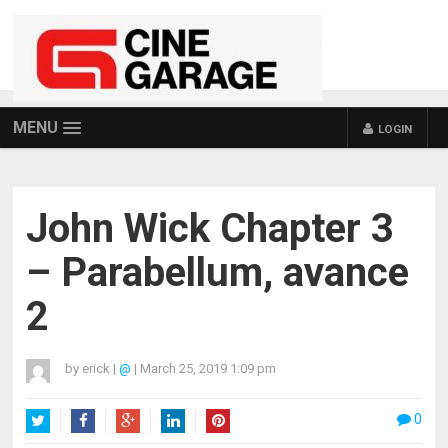
MENU
LOGIN
John Wick Chapter 3
– Parabellum, avance
2
by
erick
|
@
|
March 25, 2019 1:09 pm
0
Twitter
Facebook
Google+
LinkedIn
Pinterest