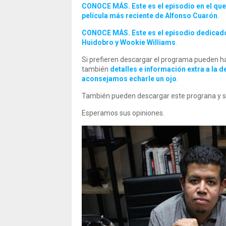
CONOCE MÁS. Este es el episodio en el que
película más reciente de Alfonso Cuarón
.
CONOCE MÁS. Este es el episodio dedicado 
Huidobro y Wookie Williams
.
Si prefieren descargar el programa pueden ha
también
detalles e información extra a la 
aconsejamos echarle un ojo
.
También pueden descargar este prograna y s
Esperamos sus opiniones.