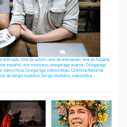
ne animado
,
Cine de acción
,
cine de animación
,
cine de España
,
cine español
,
cine mexicano
,
cinegarage avance
,
Cinegarage
e videocrítica
,
Cinegarage videocriticas
,
Cineteca Nacional
,
icos de sergio huidobro
,
Sergio Huidobro
,
videocrítica