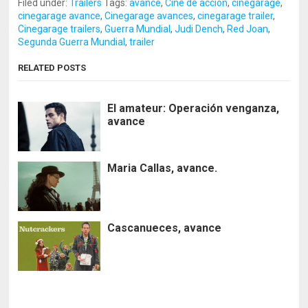
Filed under:
Trailers
Tags:
avance
,
Cine de acción
,
cinegarage
,
cinegarage avance
,
Cinegarage avances
,
cinegarage trailer
,
Cinegarage trailers
,
Guerra Mundial
,
Judi Dench
,
Red Joan
,
Segunda Guerra Mundial
,
trailer
RELATED POSTS
El amateur: Operación venganza,
avance
Maria Callas, avance.
Cascanueces, avance