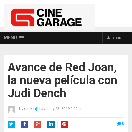
MENU
LOGIN
Avance de Red Joan,
la nueva película con
Judi Dench
by
erick
|
@
|
January 23, 2019 9:55 am
0
Twitter
Facebook
Google+
LinkedIn
Pinterest