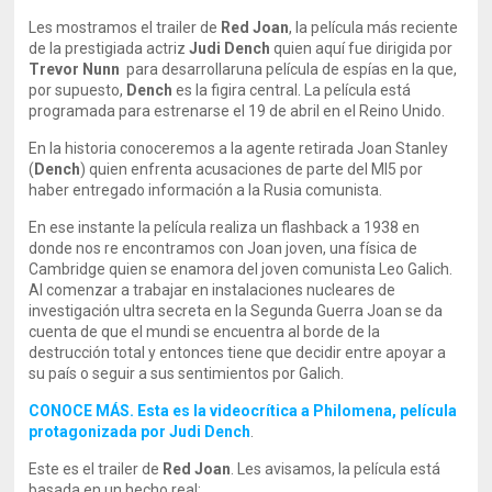
Les mostramos el trailer de
Red Joan
, la película más reciente
de la prestigiada actriz
Judi Dench
quien aquí fue dirigida por
Trevor Nunn
para desarrollaruna película de espías en la que,
por supuesto,
Dench
es la figira central. La película está
programada para estrenarse el 19 de abril en el Reino Unido.
En la historia conoceremos a la agente retirada Joan Stanley
(
Dench
) quien enfrenta acusaciones de parte del MI5 por
haber entregado información a la Rusia comunista.
En ese instante la película realiza un flashback a 1938 en
donde nos re encontramos con Joan joven, una física de
Cambridge quien se enamora del joven comunista Leo Galich.
Al comenzar a trabajar en instalaciones nucleares de
investigación ultra secreta en la Segunda Guerra Joan se da
cuenta de que el mundi se encuentra al borde de la
destrucción total y entonces tiene que decidir entre apoyar a
su país o seguir a sus sentimientos por Galich.
CONOCE MÁS. Esta es la videocrítica a Philomena, película
protagonizada por Judi Dench
.
Este es el trailer de
Red Joan
. Les avisamos, la película está
basada en un hecho real: