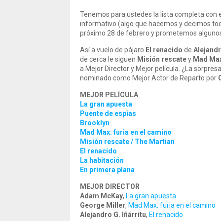
Tenemos para ustedes la lista completa con
informativo (algo que hacemos y decimos todo
próximo 28 de febrero y prometemos algunos 
Así a vuelo de pájaro
El renacido
de
Alejandr
de cerca le siguen
Misión rescate
y
Mad Ma
a Mejor Director y Mejor película. ¿La sorpres
nominado como Mejor Actor de Reparto por
MEJOR PELÍCULA
La gran apuesta
Puente de espías
Brooklyn
Mad Max: furia en el camino
Misión rescate / The Martian
El renacido
La habitación
En primera plana
MEJOR DIRECTOR
Adam McKay
,
La gran apuesta
George Miller
,
Mad Max: furia en el camino
Alejandro G. Iñárritu
,
El renacido