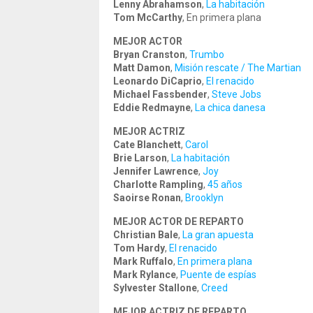
Lenny Abrahamson
,
La habitación
Tom McCarthy
, En primera plana
MEJOR ACTOR
Bryan Cranston
,
Trumbo
Matt Damon
,
Misión rescate / The Martian
Leonardo DiCaprio
,
El renacido
Michael Fassbender
,
Steve Jobs
Eddie Redmayne
,
La chica danesa
MEJOR ACTRIZ
Cate Blanchett
,
Carol
Brie Larson
,
La habitación
Jennifer Lawrence
,
Joy
Charlotte Rampling
,
45 años
Saoirse Ronan
,
Brooklyn
MEJOR ACTOR DE REPARTO
Christian Bale
,
La gran apuesta
Tom Hardy
,
El renacido
Mark Ruffalo
,
En primera plana
Mark Rylance
,
Puente de espías
Sylvester Stallone
,
Creed
MEJOR ACTRIZ DE REPARTO