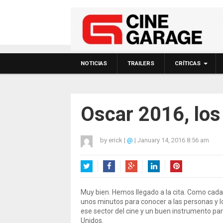
NOTICIAS
TRAILERS
CRÍTICAS
Oscar 2016, lo
by
erick
|
@
|
January 14, 2016 8:56 am
Twitter
Facebook
Google+
LinkedIn
Pinterest
Muy bien. Hemos llegado a la cita. Como cad
unos minutos para conocer a las personas y l
ese sector del cine y un buen instrumento par
Unidos.