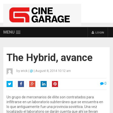
MENU
LOGIN
The Hybrid, avance
by
erick
|
@
|
August 8, 2014 10:12 am
0
Twitter
Facebook
Google+
LinkedIn
Pinterest
Un grupo de mercenarios de élite son contratados para
infiltrarse en un laboratorio subterráneo que se encuentra en
lo que antiguamente fue una provincia soviética. Una vez
localizado el laboratorio se darán cuenta que ahí se llevan