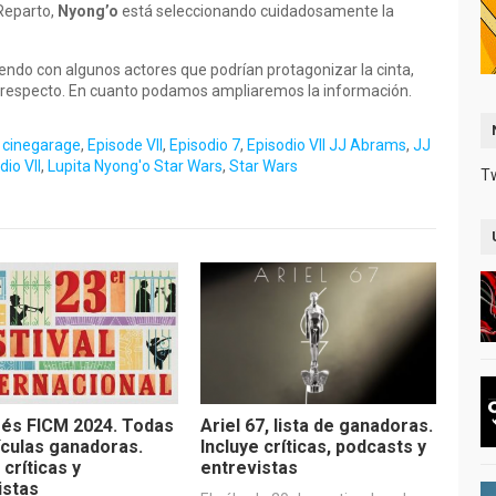
Reparto,
Nyong’o
está seleccionando cuidadosamente la
ndo con algunos actores que podrían protagonizar la cinta,
al respecto. En cuanto podamos ampliaremos la información.
,
cinegarage
,
Episode VII
,
Episodio 7
,
Episodio VII JJ Abrams
,
JJ
io VII
,
Lupita Nyong'o Star Wars
,
Star Wars
T
és FICM 2024. Todas
Ariel 67, lista de ganadoras.
lículas ganadoras.
Incluye críticas, podcasts y
 críticas y
entrevistas
istas