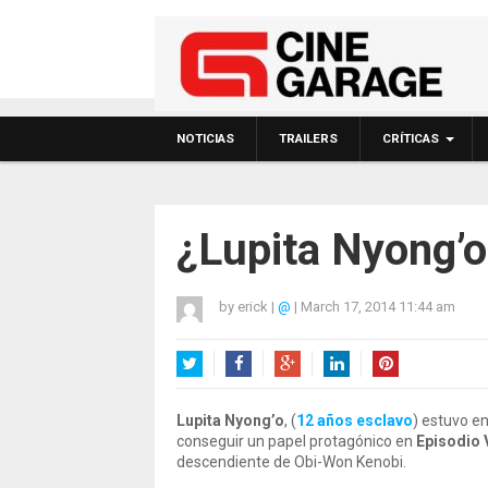
NOTICIAS
TRAILERS
CRÍTICAS
¿Lupita Nyong’o
by
erick
|
@
|
March 17, 2014 11:44 am
Twitter
Facebook
Google+
LinkedIn
Pinterest
Lupita Nyong’o
, (
12 años esclavo
) estuvo en
conseguir un papel protagónico en
Episodio V
descendiente de Obi-Won Kenobi.