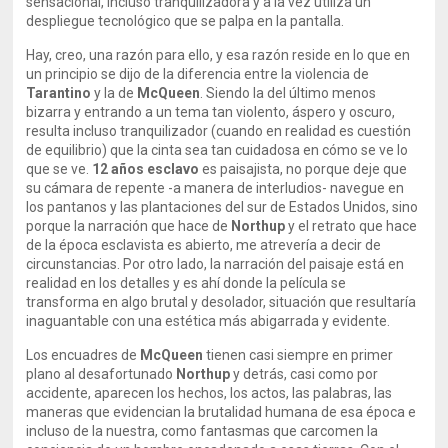
sensacional, incluso tranquilizadora y a la vez utiliza un
despliegue tecnológico que se palpa en la pantalla.
Hay, creo, una razón para ello, y esa razón reside en lo que en
un principio se dijo de la diferencia entre la violencia de
Tarantino
y la de
McQueen
. Siendo la del último menos
bizarra y entrando a un tema tan violento, áspero y oscuro,
resulta incluso tranquilizador (cuando en realidad es cuestión
de equilibrio) que la cinta sea tan cuidadosa en cómo se ve lo
que se ve.
12 años esclavo
es paisajista, no porque deje que
su cámara de repente -a manera de interludios- navegue en
los pantanos y las plantaciones del sur de Estados Unidos, sino
porque la narración que hace de
Northup
y el retrato que hace
de la época esclavista es abierto, me atrevería a decir de
circunstancias. Por otro lado, la narración del paisaje está en
realidad en los detalles y es ahí donde la película se
transforma en algo brutal y desolador, situación que resultaría
inaguantable con una estética más abigarrada y evidente.
Los encuadres de
McQueen
tienen casi siempre en primer
plano al desafortunado
Northup
y detrás, casi como por
accidente, aparecen los hechos, los actos, las palabras, las
maneras que evidencian la brutalidad humana de esa época e
incluso de la nuestra, como fantasmas que carcomen la