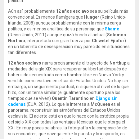
película.
Aún así, probablemente
12 años esclavo
sea su película más
convencional. Es menos flamígera que
Hunger
(Reino Unido-
Irlanda, 2008) aunque probablemente con la misma carga
política, y es menos analítica de su personaje que
Shame
(Reino Unido, 2011) aunque quizá hunda al actual (
Solomon
Northup
, interpretado con gran fuerza por
Chiwetel Ejiofor
)
en un laberinto de desesperación muy parecido en situaciones
tan diferentes.
12 años esclavo
narra precisamente el trayecto de
Northup
a
mediados del siglo XIX para recuperar su libertad después de
haber sido secuestrado como hombre libre en Nueva York y
vendido como esclavo en el sur de Estados Unidos. No hay, sin
embargo, un seguimiento puntual, ni siquiera al nivel de lo que
hizo, con un tema similar (e igualmente oportuno para los
tiempos que se viven)
Quentin Tarantino
en
Django sin
cadenas
(EUA, 2012). Lo que le interesa a
McQueen
es el
panorama, reconstruir las atmósferas del Estados Unidos
esclavista. El acierto está en que lo hace con la estética propia
del siglo XIX con todas las ventajas técnicas que le otorga el
XXI. En muy pocas palabras, la fotografía y la composición de
sus encuadres, que navega entre lo purista y lo inspirado, es