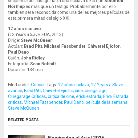
secuencia del castigo hacia una esclava de la que
Solomon
Northup
es más que un testigo. Probablemente por ello
también será reconocida como una de las mejores películas de
esta primera mitad del siglo XXI.
12 años esclavo
(
12 Years a Slave
, EUA, 2013)
Dirige:
Steve McQueen
Actúan:
Brad Pitt
,
Michael Fassbender
,
Chiwetel Ejiofor
,
Paul Dano
Guión:
John Ridley
Fotografía:
Sean Bobbitt
Duración: 134 min.
Filed under:
Críticas
Tags:
12 años esclavo
,
12 Years a Slave
avance
,
Brad Pitt
,
Chiwetel Ejiofor
,
cine
,
cinegarage
,
Cinegarage Críticas
,
crítica de cine
,
erick estrada
,
Erick Estrada
criticas
,
Michael Fassbender
,
Paul Dano
,
película de la semana
,
Steve McQueen
RELATED POSTS
Nominados al Ariel 2025