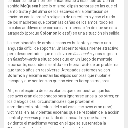
conciencia de un hombre encadenado a esas tierras. Con el
sonido
McQueen
hace lo mismo: elipsis sonoras en las que el
canto triste y del alma de los escavos en la plantación se
enciman con la oración religiosa de un entierro y con el ruido
de los machetes que cortan las cañas de los amos, todo en
círculos auditivos que comunican la sensación de que se está
atrapado (porque
Solomon
lo está) en una situación sin salida.
La combinación de ambas cosas es brillante y genera una
angustia difícil de soportar. Un laberinto visualmente atractivo
pero desorientador, que nos lleva en
flashbacks
y nos regresa
en
flashforwards
a situaciones que en un juego de montaje
alucinante, esconden la salida -en teoría fácil- de un problema
que tardó años en resolverse. Atrapados estamos ya con
Solomon
y encima están las elipsis sonoras que nublan el
escape y que sentencian que no vienen tiempos mejores.
Ahí, en el espíritu de esos planos que demuestran que los
esclavos eran aleccionados para ignorarse unos a los otros; en
los diálogos casi circunstanciales que prueban el
sometimiento intelectual del cual esos esclavos eran (son)
víctimas; en las violentas escenas que se resbalan de la acción
central y
escapan
por un lado del encuadre y que hacen
evidente el machismo voraz en el que se sustentaba la