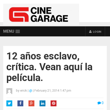
MENU
LOGIN
12 años esclavo,
crítica. Vean aquí la
película.
by
erick
|
@
|
February 21, 2014 1:47 pm
0
Twitter
Facebook
Google+
LinkedIn
Pinterest