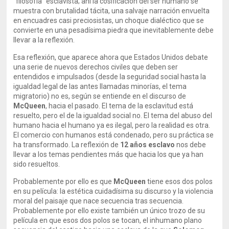
“filosofía” esclavista; ahí la cosificación del ser humano se
muestra con brutalidad tácita, una salvaje narración envuelta
en encuadres casi preciosistas, un choque dialéctico que se
convierte en una pesadísima piedra que inevitablemente debe
llevar a la reflexión.
Esa reflexión, que aparece ahora que Estados Unidos debate
una serie de nuevos derechos civiles que deben ser
entendidos e impulsados (desde la seguridad social hasta la
igualdad legal de las antes llamadas minorías, el tema
migratorio) no es, según se entiende en el discurso de
McQueen
, hacia el pasado. El tema de la esclavitud está
resuelto, pero el de la igualdad social no. El tema del abuso del
humano hacia el humano ya es ilegal, pero la realidad es otra.
El comercio con humanos está condenado, pero su práctica se
ha transformado. La reflexión de
12 años esclavo
nos debe
llevar a los temas pendientes más que hacia los que ya han
sido resueltos.
Probablemente por ello es que
McQueen
tiene esos dos polos
en su película: la estética cuidadísima su discurso y la violencia
moral del paisaje que nace secuencia tras secuencia.
Probablemente por ello existe también un único trozo de su
película en que esos dos polos se tocan, el inhumano plano