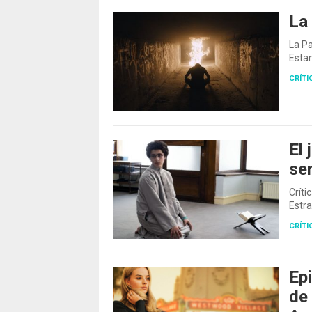
La 
La P
Esta
CRÍTI
El 
se
Críti
Estra
CRÍTI
Ep
de