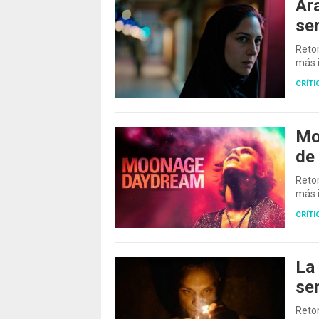
Ara
se
Retom
más i
CRÍTI
Mo
de
Retom
más i
CRÍTI
La 
se
Retom