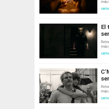
más i
CRÍTI
El 
se
Retom
más i
CRÍTI
C’M
se
Retom
más i
CRÍTI