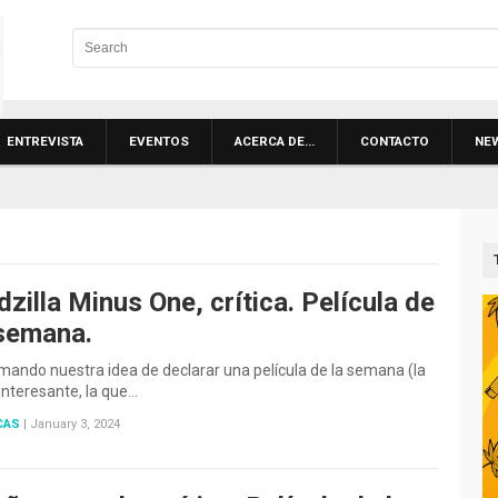
ENTREVISTA
EVENTOS
ACERCA DE…
CONTACTO
NE
zilla Minus One, crítica. Película de
 semana.
N
ando nuestra idea de declarar una película de la semana (la
nteresante, la que…
CAS
|
January 3, 2024