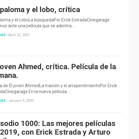
paloma y el lobo, crítica
aloma y el LoboLa búsquedaPor Erick EstradaCinegarage
mos ante una película que se adentra…
CAS
|
April 22, 2021
joven Ahmed, crítica. Película de la
mana.
ca de El joven AhmedLa traición y el arrepentimientoPor Erick
daCinegarage En la nueva película…
CAS
|
January 9, 2020
isodio 1000: Las mejores películas
 2019, con Erick Estrada y Arturo