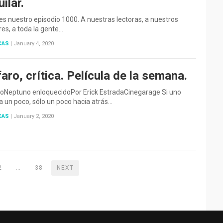
ilar.
es nuestro episodio 1000. A nuestras lectoras, a nuestros
res, a toda la gente…
CAS
|
January 4, 2020
faro, crítica. Película de la semana.
aroNeptuno enloquecidoPor Erick EstradaCinegarage Si uno
a un poco, sólo un poco hacia atrás…
CAS
|
January 2, 2020
2
…
38
NEXT