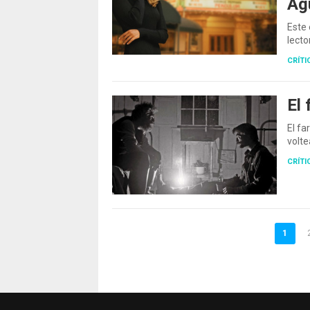
Agu
Este 
lecto
CRÍTI
El 
El f
volte
CRÍTI
1