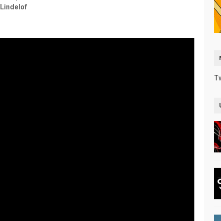
Lindelof
T