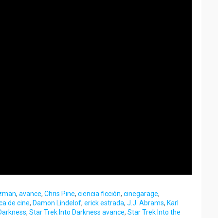
tzman
,
avance
,
Chris Pine
,
ciencia ficción
,
cinegarage
,
ica de cine
,
Damon Lindelof
,
erick estrada
,
J.J. Abrams
,
Karl
 Darkness
,
Star Trek Into Darkness avance
,
Star Trek Into the