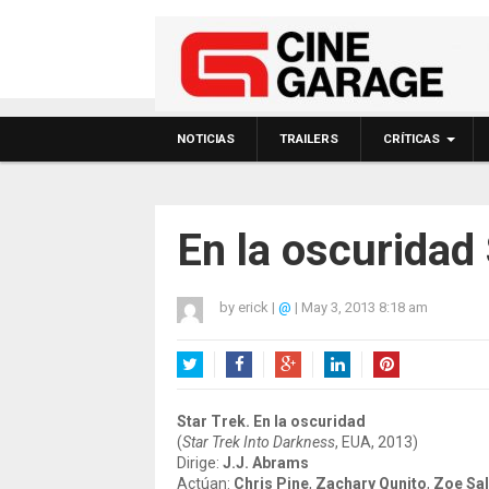
NOTICIAS
TRAILERS
CRÍTICAS
En la oscuridad 
by
erick
|
@
|
May 3, 2013 8:18 am
Twitter
Facebook
Google+
LinkedIn
Pinterest
Star Trek. En la oscuridad
(
Star Trek Into Darkness
, EUA, 2013)
Dirige:
J.J. Abrams
Actúan:
Chris Pine
,
Zachary Qunito
,
Zoe Sa