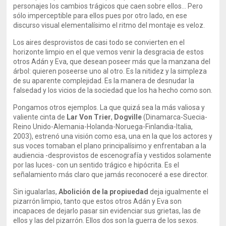
personajes los cambios trágicos que caen sobre ellos… Pero
sólo imperceptible para ellos pues por otro lado, en ese
discurso visual elementalísimo el ritmo del montaje es veloz.
Los aires desprovistos de casi todo se convierten en el
horizonte limpio en el que vemos venir la desgracia de estos
otros Adán y Eva, que desean poseer más que la manzana del
árbol: quieren poseerse uno al otro. Es la nitidez y la simpleza
de su aparente complejidad. Es la manera de desnudar la
falsedad y los vicios de la sociedad que los ha hecho como son.
Pongamos otros ejemplos. La que quizá sea la más valiosa y
valiente cinta de
Lar Von Trier
,
Dogville
(Dinamarca-Suecia-
Reino Unido-Alemania-Holanda-Noruega-Finlandia-Italia,
2003), estrenó una visión como esa, una en la que los actores y
sus voces tomaban el plano principalísimo y enfrentaban a la
audiencia -desprovistos de escenografía y vestidos solamente
por las luces- con un sentido trágico e hipócrita. Es el
señalamiento más claro que jamás reconoceré a ese director.
Sin igualarlas,
Abolición de la propiuedad
deja igualmente el
pizarrón limpio, tanto que estos otros Adán y Eva son
incapaces de dejarlo pasar sin evidenciar sus grietas, las de
ellos y las del pizarrón. Ellos dos son la guerra de los sexos.