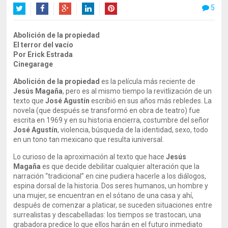
5
Twitter
Facebook
Google+
LinkedIn
Pinterest
Abolición de la propiedad
El terror del vacío
Por Erick Estrada
Cinegarage
Abolición de la propiedad
es la película más reciente de
Jesús Magaña
, pero es al mismo tiempo la revitlización de un
texto que
José Agustín
escribió en sus años más rebledes. La
novela (que después se transformó en obra de teatro) fue
escrita en 1969 y en su historia encierra, costumbre del señor
José Agustín
, violencia, búsqueda de la identidad, sexo, todo
en un tono tan mexicano que resulta iuniversal.
Lo curioso de la aproximación al texto que hace
Jesús
Magaña
es que decide debilitar cualquier alteración que la
narración “tradicional” en cine pudiera hacerle a los diálogos,
espina dorsal de la historia. Dos seres humanos, un hombre y
una mujer, se encuentran en el sótano de una casa y ahí,
después de comenzar a platicar, se suceden situaciones entre
surrealistas y descabelladas: los tiempos se trastocan, una
grabadora predice lo que ellos harán en el futuro inmediato