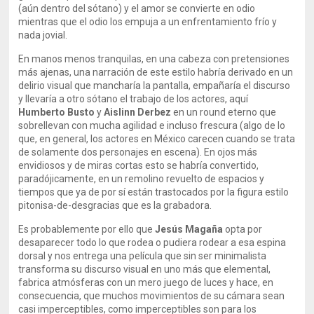
(aún dentro del sótano) y el amor se convierte en odio
mientras que el odio los empuja a un enfrentamiento frío y
nada jovial.
En manos menos tranquilas, en una cabeza con pretensiones
más ajenas, una narración de este estilo habría derivado en un
delirio visual que mancharía la pantalla, empañaría el discurso
y llevaría a otro sótano el trabajo de los actores, aquí
Humberto Busto
y
Aislinn Derbez
en un round eterno que
sobrellevan con mucha agilidad e incluso frescura (algo de lo
que, en general, los actores en México carecen cuando se trata
de solamente dos personajes en escena). En ojos más
envidiosos y de miras cortas esto se habría convertido,
paradójicamente, en un remolino revuelto de espacios y
tiempos que ya de por sí están trastocados por la figura estilo
pitonisa-de-desgracias que es la grabadora.
Es probablemente por ello que
Jesús Magaña
opta por
desaparecer todo lo que rodea o pudiera rodear a esa espina
dorsal y nos entrega una película que sin ser minimalista
transforma su discurso visual en uno más que elemental,
fabrica atmósferas con un mero juego de luces y hace, en
consecuencia, que muchos movimientos de su cámara sean
casi imperceptibles, como imperceptibles son para los