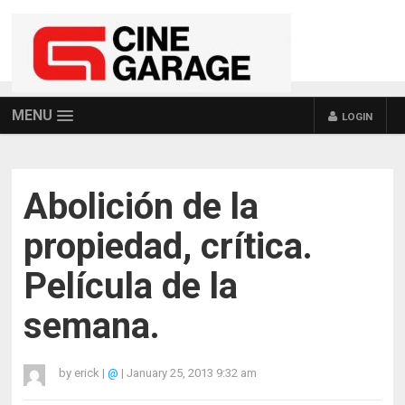
MENU
LOGIN
Abolición de la
propiedad, crítica.
Película de la
semana.
by
erick
|
@
|
January 25, 2013 9:32 am