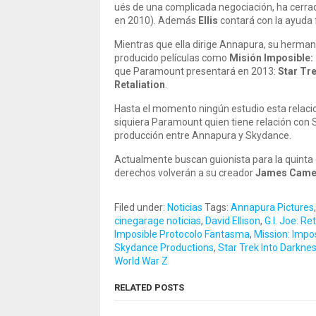
ués de una complicada negociación, ha cerrad
en 2010).
Además
Ellis
contará con la ayuda 
Mientras que ella dirige Annapura, su herma
producido películas como
Misión Imposible:
que Paramount presentará en 2013:
Star Tr
Retaliation
.
Hasta el momento ningún estudio esta relaci
siquiera Paramount quien tiene relación con 
producción entre Annapura y Skydance.
Actualmente buscan guionista para la quinta e
derechos volverán a su creador
James Came
Filed under:
Noticias
Tags:
Annapura Pictures
cinegarage noticias
,
David Ellison
,
G.I. Joe: Re
Imposible Protocolo Fantasma
,
Mission: Impos
Skydance Productions
,
Star Trek Into Darkne
World War Z
RELATED POSTS