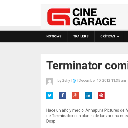
NOTICIAS
TRAILERS
CRÍTICAS
Terminator com
by
2shy
|
@
|
December 10, 2012 11:35 am
Twitter
Facebook
Google+
LinkedIn
Pinterest
Hace un año y medio, Annapura Pictures de
M
de
Terminator
con planes de lanzar una nueva 
Desp