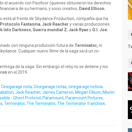
o el acuerdo con Pacificor (quienes obtuvieron los derechos
financiera de su hermano, y socio creativo,
David Ellison.
no está al frente de Skydance Production, compañía que ha
 Protocolo Fantasma
,
Jack Reacher
y varias producciones
ek Into Darkness
,
Guerra mundial Z
,
Jack Ryan
y
G.I. Joe:
onado con ninguna producción futura de
Terminator,
ni
T
Skydance. Cualquier nuevo filme de la saga será un co-
ntrega de la saga. Sin embargo el reloj no se detiene y los
ron
en el 2019.
,
Cinegarage nota
,
Cinegarage notas
,
cinegarage noticia
,
taliation
,
Jack Reacher
,
James Cameron
,
Megan Ellison
,
Misión
sible - Ghost Protocol
,
Paramount
,
Paramount Pictures
,
ss
,
Terminator
,
The Terminator
,
The Terminator franchise
,