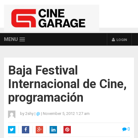
MENU
LOGIN
Baja Festival
Internacional de Cine,
programación
by
2shy
|
@
|
November 5, 2012 1:27 am
0
Twitter
Facebook
Google+
LinkedIn
Pinterest