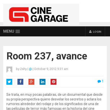
MENU
LOGIN
Room 237, avance
by
2shy
|
@
|
October 9, 2012 9:31 am
1
Twitter
Facebook
Google+
LinkedIn
Pinterest
Se trata, en muy pocas palabras, de un documental que desde
su propia perspectiva quiere desvelar los secretos y aclara los
rumores alrededor del rodaje y de los significados de una de
las películas de terror más famosas en la historia del cine