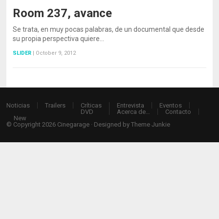
Room 237, avance
Se trata, en muy pocas palabras, de un documental que desde
su propia perspectiva quiere…
SLIDER
|
October 9, 2012
Noticias
Trailers
Críticas
Entrevista
Eventos
DVD
Acerca de…
Contacto
New
© Copyright 2026
Cinegarage
· Designed by
Theme Junkie