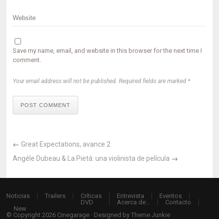
Save my name, email, and website in this browser for the next time I
comment.
Your email address will not be published. Required fields are marked *
POST COMMENT
←
Great Expectations, avance 2
Angéle Dubeau & La Pietá: una violinista de película
→
Noticias
Trailers
Críticas
Entrevista
Eventos
DVD
Acerca de…
Contacto
New
© Copyright 2026
Cinegarage
· Designed by
Theme Junkie