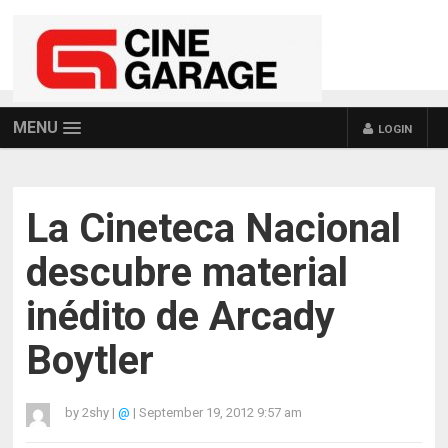
MENU
LOGIN
La Cineteca Nacional
descubre material
inédito de Arcady
Boytler
by
2shy
|
@
|
September 19, 2012 9:57 am