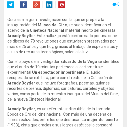
0
Twitter
Facebook
Google+
LinkedIn
Pinterest
Gracias a la gran investigación con la que se prepara la
inauguración del
Museo del Cine
, se pudo identificar en el
acervo de la
Cineteca Nacional
material inédito del cineasta
Arcady Boytler
. Este hallazgo está conformado por una serie
de discos de 78 revoluciones que estuvieron preservados por
más de 25 años y que hoy, gracias al trabajo de especialistas y
al uso de recursos tecnológicos, salen a la luz.
Con el apoyo del investigador
Eduardo de la Vega
se identificó
que el audio de 10 minutos pertenece al cortometraje
experimental
Un espectador impertinente
. El audio
recuperado se exhibirá, junto con el resto de la Colección de
Arcady Boytler
que incluye fotografías, poemas, guiones,
recortes de prensa, diplomas, caricaturas, carteles y objetos
varios, como parte de la muestra inaugural del Museo del Cine,
de la nueva Cineteca Nacional.
Arcady Boytler
, es un referente indiscutible de la llamada
Época de Oro del cine nacional. Con más de una decena de
filmes realizados, entre los que destacan
La mujer del puerto
(1933), cinta que gracias a sus logros estéticos lo consagró