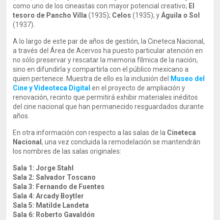
como uno de los cineastas con mayor potencial creativo;
El
tesoro de Pancho Villa
(1935);
Celos
(1935); y
Águila o Sol
(1937).
A lo largo de este par de años de gestión, la Cineteca Nacional,
a través del Área de Acervos ha puesto particular atención en
no sólo preservar y rescatar la memoria fílmica de la nación,
sino en difundirla y compartirla con el público mexicano a
quien pertenece. Muestra de ello es la inclusión del
Museo del
Cine y Videoteca Digital
en el proyecto de ampliación y
renovación, recinto que permitirá exhibir materiales inéditos
del cine nacional que han permanecido resguardados durante
años.
En otra información con respecto a las salas de la
Cineteca
Nacional
, una vez concluida la remodelación se mantendrán
los nombres de las salas originales:
Sala 1: Jorge Stahl
Sala 2: Salvador Toscano
Sala 3: Fernando de Fuentes
Sala 4: Arcady Boytler
Sala 5: Matilde Landeta
Sala 6: Roberto Gavaldón