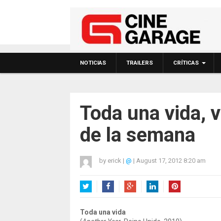
NOTICIAS
TRAILERS
CRÍTICAS
Toda una vida, v
de la semana
by
erick
|
@
|
August 17, 2012 8:20 am
Twitter
Facebook
Google+
LinkedIn
Pinterest
Toda una vida