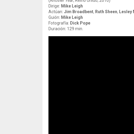
(
Another Year
, Reino Unido, 2010)
Dirige:
Mike Leigh
Actúan:
Jim Broadbent
,
Ruth Sheen
,
Lesley 
Guión:
Mike Leigh
Fotografía:
Dick Pope
Duración: 129 min.