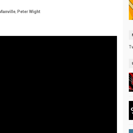
Manville
,
Peter Wight
T