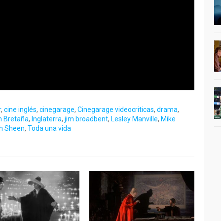
r
,
cine inglés
,
cinegarage
,
Cinegarage videocriticas
,
drama
,
n Bretaña
,
Inglaterra
,
jim broadbent
,
Lesley Manville
,
Mike
h Sheen
,
Toda una vida