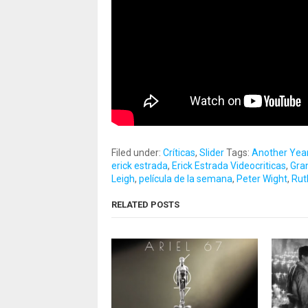
Filed under:
Críticas
,
Slider
Tags:
Another Yea
erick estrada
,
Erick Estrada Videocriticas
,
Gra
Leigh
,
película de la semana
,
Peter Wight
,
Rut
RELATED POSTS