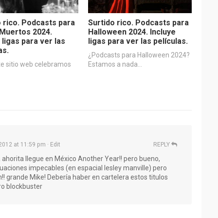
o rico. Podcasts para
Surtido rico. Podcasts para
 Muertos 2024.
Halloween 2024. Incluye
 ligas para ver las
ligas para ver las películas.
as.
¿Podcasts para Halloween 2024?
te sitio web celebramos
Estamos a nada…
2012 at 11:59 pm
· Edit
REPLY
 ahorita llegue en México Another Year!! pero bueno,
ctuaciones impecables (en espacial lesley manville) pero
!! grande Mike! Debería haber en cartelera estos titulos
ro blockbuster