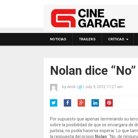
NOTICIAS
TRAILERS
CRÍTICAS
Nolan dice “No” a
by
erick
|
@
|
July 9, 2012 11:27 am
Twitter
Facebook
Google+
LinkedIn
Pinterest
Por supuesto que apenas terminando su terce
sobre la posibilidad de que se encargara de diri
justicia, no podía hacerse esperar. Lo que 
la respuesta del propio
Nolan
: “No, de ningu