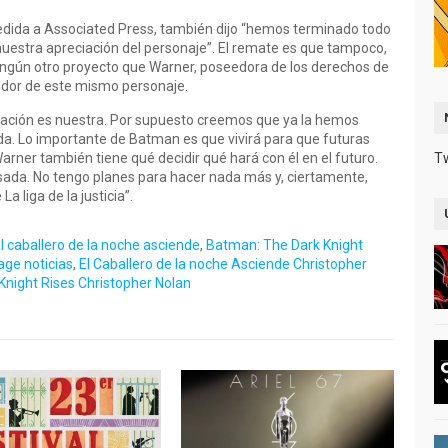
cedida a Associated Press, también dijo “hemos terminado todo
 nuestra apreciación del personaje”. El remate es que tampoco,
 ningún otro proyecto que Warner, poseedora de los derechos de
edor de este mismo personaje.
etación es nuestra. Por supuesto creemos que ya la hemos
a. Lo importante de Batman es que vivirá para que futuras
arner también tiene qué decidir qué hará con él en el futuro.
T
ada. No tengo planes para hacer nada más y, ciertamente,
 liga de la justicia”.
l caballero de la noche asciende
,
Batman: The Dark Knight
age noticias
,
El Caballero de la noche Asciende Christopher
Knight Rises Christopher Nolan