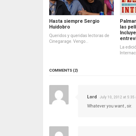
Hasta siempre Sergio
Palmar
Huidobro
las pe
Incluye
Queridos y queridas lectoras de
entrev
Cinegarage. Vengo…
La edici
Internac
COMMENTS (2)
Lord
July 10, 2012 at 5:35
Whatever you want , sir.