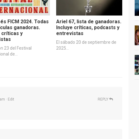
és FICM 2024. Todas
Ariel 67, lista de ganadoras.
lículas ganadoras.
Incluye críticas, podcasts y
 críticas y
entrevistas
istas
El sábado 20 de septiembre de
ón 23 del Festival
2025…
ional de…
 am
· Edit
REPLY