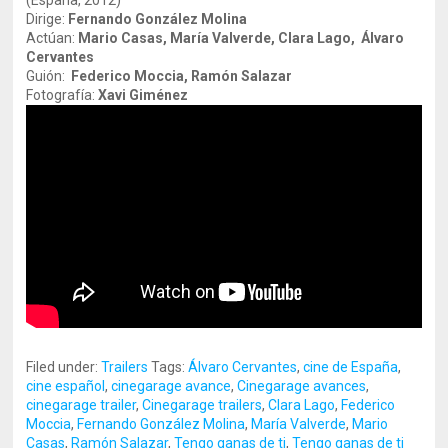
(España, 2012)
Dirige:
Fernando González Molina
Actúan:
Mario Casas, María Valverde, Clara Lago, Álvaro
Cervantes
Guión:
Federico Moccia, Ramón Salazar
Fotografía:
Xavi Giménez
Filed under:
Trailers
Tags:
Álvaro Cervantes
,
cine de España
,
cine español
,
cinegarage avance
,
Cinegarage avances
,
cinegarage trailer
,
Cinegarage trailers
,
Clara Lago
,
Federico
Moccia
,
Fernando González Molina
,
María Valverde
,
Mario
Casas
,
Ramón Salazar
,
Tengo ganas de ti
,
Tengo ganas de ti