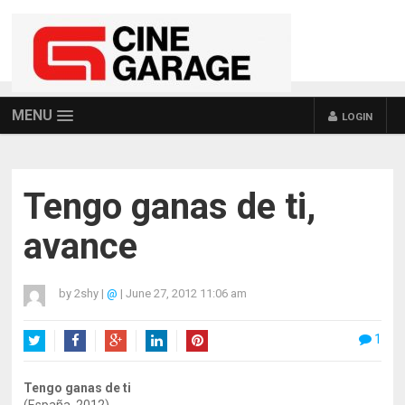
MENU
LOGIN
Tengo ganas de ti,
avance
by
2shy
|
@
|
June 27, 2012 11:06 am
1
Twitter
Facebook
Google+
LinkedIn
Pinterest
Tengo ganas de ti