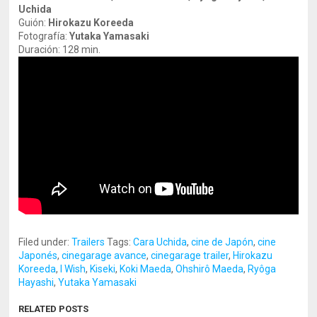
Uchida
Guión:
Hirokazu Koreeda
Fotografía:
Yutaka Yamasaki
Duración: 128 min.
Filed under:
Trailers
Tags:
Cara Uchida
,
cine de Japón
,
cine
Japonés
,
cinegarage avance
,
cinegarage trailer
,
Hirokazu
Koreeda
,
I Wish
,
Kiseki
,
Koki Maeda
,
Ohshirô Maeda
,
Ryôga
Hayashi
,
Yutaka Yamasaki
RELATED POSTS