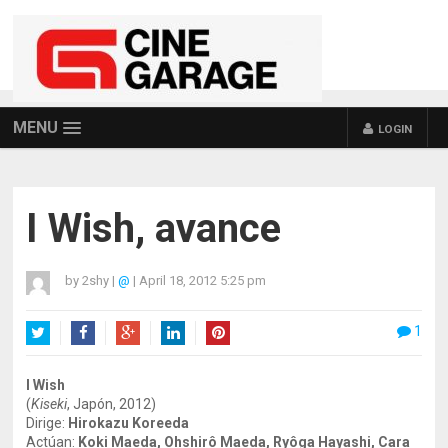
MENU
LOGIN
I Wish, avance
by
2shy
|
@
|
April 18, 2012 5:25 pm
1
Twitter
Facebook
Google+
LinkedIn
Pinterest
I Wish
(
Kiseki
, Japón, 2012)
Dirige:
Hirokazu Koreeda
Actúan:
Koki Maeda, Ohshirô Maeda, Ryôga Hayashi, Cara