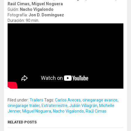
Raúl Cimas, Miguel Noguera
Guión:
Nacho Vigalondo
Fotografía:
Jon D. Domínguez
Duración: 90 min.
Filed under:
Trailers
Tags:
Carlos Areces
,
cinegarage avance
,
cinegarage trailer
,
Extraterrestre
,
Julián Villagrán
,
Michelle
Jenner
,
Miguel Noguera
,
Nacho Vigalondo
,
Raúl Cimas
RELATED POSTS