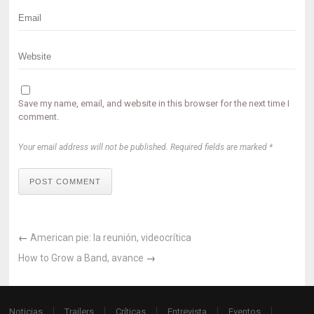
Save my name, email, and website in this browser for the next time I
comment.
Your email address will not be published. Required fields are marked *
POST COMMENT
←
American pie: la reunión, videocrítica
How to Grow a Band, avance
→
Noticias
Trailers
Críticas
Entrevista
Eventos