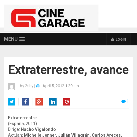
MENU
LOGIN
Extraterrestre, avance
by
2shy
|
@
|
April 5, 2012 1:29 am
1
Twitter
Facebook
Google+
LinkedIn
Pinterest
Extraterrestre
(España, 2011)
Dirige:
Nacho Vigalondo
Actúan:
Michelle Jenner, Julián Villagrán, Carlos Areces,