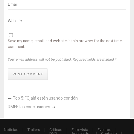
Save my name, email, and website in this browser for the next time I
comment.
Your email address will not be published. Required fields are marked *
POST COMMENT
←
Top 5: “Ojalá estén usando condón
RMFF, las conclusiones
→
Noticias
Trailers
Críticas
Entrevista
Eventos
DVD
Acerca de…
Contacto