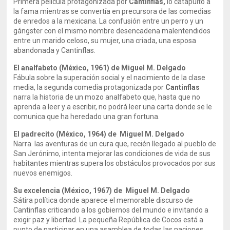
Primera película protagonizada por
Cantinflas,
lo catapultó a
la fama mientras se convertía en precursora de las comedias
de enredos a la mexicana. La confusión entre un perro y un
gángster con el mismo nombre desencadena malentendidos
entre un marido celoso, su mujer, una criada, una esposa
abandonada y Cantinflas.
El analfabeto (México, 1961) de Miguel M. Delgado
Fábula sobre la superación social y el nacimiento de la clase
media, la segunda comedia protagonizada por
Cantinflas
narra la historia de un mozo analfabeto que, hasta que no
aprenda a leer y a escribir, no podrá leer una carta donde se le
comunica que ha heredado una gran fortuna.
El padrecito (México, 1964) de Miguel M. Delgado
Narra las aventuras de un cura que, recién llegado al pueblo de
San Jerónimo, intenta mejorar las condiciones de vida de sus
habitantes mientras supera los obstáculos provocados por sus
nuevos enemigos.
Su excelencia (México, 1967) de Miguel M. Delgado
Sátira política donde aparece el memorable discurso de
Cantinflas criticando a los gobiernos del mundo e invitando a
exigir paz y libertad. La pequeña República de Cocos está a
punto de participar en una asamblea de todas las naciones