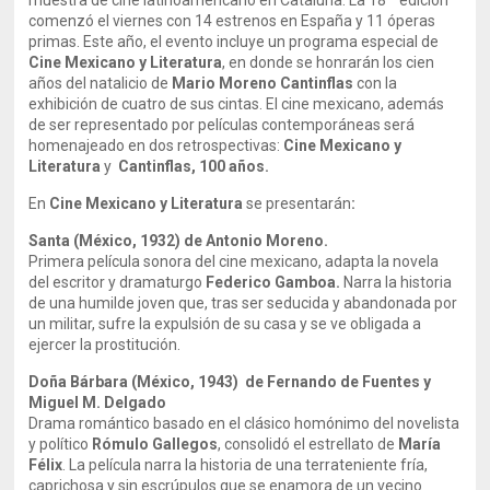
muestra de cine latinoamericano en Cataluña. La 18ª edición
comenzó el viernes con 14 estrenos en España y 11 óperas
primas. Este año, el evento incluye un programa especial de
Cine Mexicano y Literatura
, en donde se honrarán los cien
años del natalicio de
Mario Moreno Cantinflas
con la
exhibición de cuatro de sus cintas. El cine mexicano, además
de ser representado por películas contemporáneas será
homenajeado en dos retrospectivas:
Cine Mexicano y
Literatura
y
Cantinflas, 100 años.
En
Cine Mexicano y Literatura
se presentarán
:
Santa (México, 1932) de Antonio Moreno.
Primera película sonora del cine mexicano, adapta la novela
del escritor y dramaturgo
Federico Gamboa.
Narra la historia
de una humilde joven que, tras ser seducida y abandonada por
un militar, sufre la expulsión de su casa y se ve obligada a
ejercer la prostitución.
Doña Bárbara (México, 1943) de Fernando de Fuentes y
Miguel M. Delgado
Drama romántico basado en el clásico homónimo del novelista
y político
Rómulo Gallegos
, consolidó el estrellato de
María
Félix
. La película narra la historia de una terrateniente fría,
caprichosa y sin escrúpulos que se enamora de un vecino