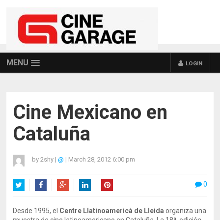
MENU
LOGIN
Cine Mexicano en
Cataluña
by
2shy
|
@
|
March 28, 2012 6:00 pm
0
Twitter
Facebook
Google+
LinkedIn
Pinterest
Desde 1995, el
Centre Llatinoamericà de Lleida
organiza una