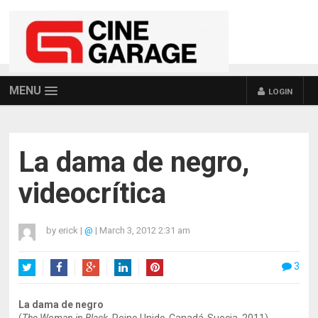
MENU
LOGIN
La dama de negro,
videocrítica
by
erick
|
@
|
March 3, 2012 2:31 am
3
Twitter
Facebook
Google+
LinkedIn
Pinterest
La dama de negro