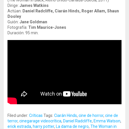
(
The Woman in Black
, Reino Unido-Canadá-Suecia, 2011)
Dirige:
James Watkins
Actúan:
Daniel Radcliffe, Ciarán Hinds, Roger Allam, Shaun
Dooley
Guión:
Jane Goldman
Fotografía:
Tim Maurice-Jones
Duración: 95 min.
Filed under:
Críticas
Tags:
Ciarán Hinds
,
cine de horror
,
cine de
terror
,
cinegarage videocrítica
,
Daniel Radcliffe
,
Emma Watson
,
erick estrada
,
harry potter
,
La dama de negro
,
The Woman in